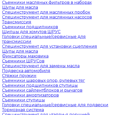
Съемники масляных фильтров в наборах
Щупы для масла
Специнструмент для маслянных пробок
Специнструмент для маслянных насосов
Трансмиссия
Съемники подшипников
Щипцы для хомутов ШРУС
Головки специальные/сервисные для
трансмиссии
Специнструмент для установки сцепления
Щупы для масла
Фиксаторы маховика
Съемники ШРУСов
Специнструмент для замены масла
Подвеска автомобиля
Стяжки пружин
Съемники шаровых опор, рулевых тяг
Съемники подшипников ступицы
Съемники сайлентблоков и рычагов
Съемники амортизаторов
Съемники ступицы
Головки специальные/сервисные для подвески
Тормозная система
Специнструмент для утапли-я поршней