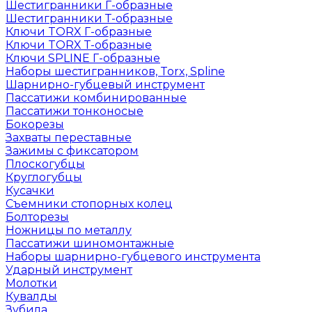
Шестигранники Г-образные
Шестигранники Т-образные
Ключи TORX Г-образные
Ключи TORX Т-образные
Ключи SPLINE Г-образные
Наборы шестигранников, Torx, Spline
Шарнирно-губцевый инструмент
Пассатижи комбинированные
Пассатижи тонконосые
Бокорезы
Захваты переставные
Зажимы с фиксатором
Плоскогубцы
Круглогубцы
Кусачки
Съемники стопорных колец
Болторезы
Ножницы по металлу
Пассатижи шиномонтажные
Наборы шарнирно-губцевого инструмента
Ударный инструмент
Молотки
Кувалды
Зубила