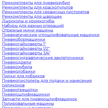
Ремкомплекты для пневмозубил
Ремкомплекты для краскопультов
Ремкомплекты для сервисных пистолетов
Ремкомплекты для шарошек
Дыроколы и кромкогибы
Наборы для разных операций
Отрезные мини машины
Пневматические углошлифовальные машинки
Пневмобормашинки
Пневмогайковерты 1"
Пневмогайковерты 1/2"
Пневмогайковерты 3/4"
Пневмогидравлические заклепочники
Пневмодрели
Пневмозубила
Пневмолобзики
Пилки для лобзиков
Пневмопистолеты для подачи и нанесения
силиконов
Пневмотрещотки
Пневмошлифмашинки
Запчасти для пневмошлифмашинок
Полировальные машины