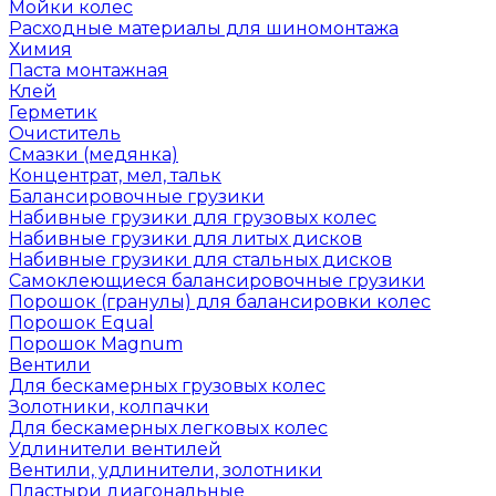
Мойки колес
Расходные материалы для шиномонтажа
Химия
Паста монтажная
Клей
Герметик
Очиститель
Смазки (медянка)
Концентрат, мел, тальк
Балансировочные грузики
Набивные грузики для грузовых колес
Набивные грузики для литых дисков
Набивные грузики для стальных дисков
Самоклеющиеся балансировочные грузики
Порошок (гранулы) для балансировки колес
Порошок Equal
Порошок Magnum
Вентили
Для бескамерных грузовых колес
Золотники, колпачки
Для бескамерных легковых колес
Удлинители вентилей
Вентили, удлинители, золотники
Пластыри диагональные