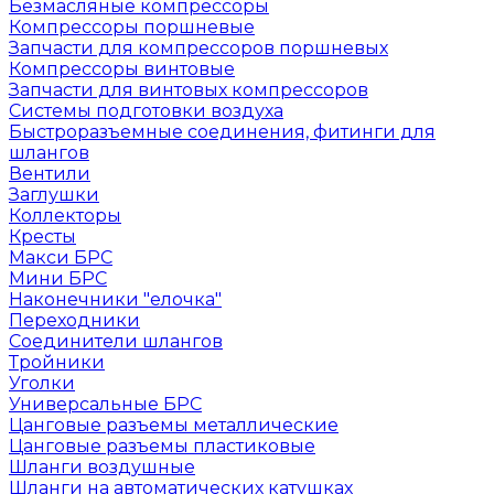
Безмасляные компрессоры
Компрессоры поршневые
Запчасти для компрессоров поршневых
Компрессоры винтовые
Запчасти для винтовых компрессоров
Системы подготовки воздуха
Быстроразъемные соединения, фитинги для
шлангов
Вентили
Заглушки
Коллекторы
Кресты
Макси БРС
Мини БРС
Наконечники "елочка"
Переходники
Соединители шлангов
Тройники
Уголки
Универсальные БРС
Цанговые разъемы металлические
Цанговые разъемы пластиковые
Шланги воздушные
Шланги на автоматических катушках