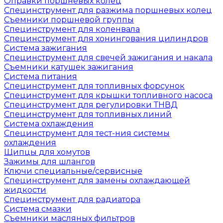
Оправки поршневых колец
Специнструмент для разжима поршневых колец
Съемники поршневой группы
Специнструмент для коленвала
Специнструмент для хонингования цилиндров
Система зажигания
Специнструмент для свечей зажигания и накала
Съемники катушек зажигания
Система питания
Специнструмент для топливных форсунок
Специнструмент для крышки топливного насоса
Специнструмент для регулировки ТНВД
Специнструмент для топливных линий
Система охлаждения
Специнструмент для тест-ния системы
охлаждения
Щипцы для хомутов
Зажимы для шлангов
Ключи специальные/сервисные
Специнструмент для замены охлаждающей
жидкости
Специнструмент для радиатора
Система смазки
Съемники масляных фильтров