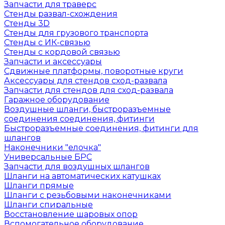
Запчасти для траверс
Стенды развал-схождения
Стенды 3D
Стенды для грузового транспорта
Стенды с ИК-связью
Стенды с кордовой связью
Запчасти и аксессуары
Сдвижные платформы, поворотные круги
Аксессуары для стендов сход-развала
Запчасти для стендов для сход-развала
Гаражное оборудование
Воздушные шланги, быстроразъемные
соединения соединения, фитинги
Быстроразъемные соединения, фитинги для
шлангов
Наконечники "елочка"
Универсальные БРС
Запчасти для воздушных шлангов
Шланги на автоматических катушках
Шланги прямые
Шланги с резьбовыми наконечниками
Шланги спиральные
Восстановление шаровых опор
Вспомогательное оборудование