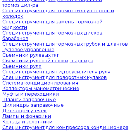
тормоз.цил-ра
Специнструмент для тормозных суппортов и
колодок
Специнструмент для замены тормозной
жидкости
Специнструмент для тормозных дисков,
барабанов
Специнструмент для тормозных трубок и шлангов
Рулевое управление
Съемники рулевых тяг
Съемники рулевой сошки, шарнира
Съемники руля
Специнструмент для гидроусилителя руля
Специнструмент для поворотных кулаков
Система кондиционирования
Коллекторы манометрические
Муфты и переходники
Шланги заправочные
Цилиндры заправочные
Детекторы утечек
Лампы и фонарики
Кольца и золотники
Специнструмент для компрессора кондиционера