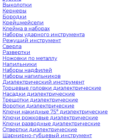
Выколотки
Кернеры
Бородки
Крейцмейсели
Клейма в наборах
Наборы ударного инструмента
Режущий инструмент
Сверла
Развертки
Ножовки по металлу
Напильники
Наборы надфилей
Наборы напильников
Диэлектрический инструмент
Торцевые головки диэлектрические
Насадки диэлектрические
Трещотки диэлектрические
Воротки диэлектрические
Ключи накидные 75° диэлектрические
Ключи рожковые диэлектрические
Ключи разводные диэлектрические
Отвертки диэлектрические
Шарнирно-губцевый инструмент