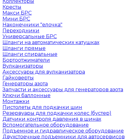
Коллекторы
Кресты
Макси БРС
Мини БРС
Наконечники "елочка"
Переходники
Универсальные БРС
Шланги на автоматических катушках
Шланги прямые
Шланги спиральные
Бортоотжиматели
Вулканизаторы
Аксессуары для вулканизатора
Гайковерты
Генераторы азота
Запчасти и аксессуары для генераторов азота
Ключи баллонные
Монтажки
Пистолеты для подкачки шин
Резервуары для подкачки колес (бустер)
Датчики контроля давления в шинах
Вспомогательное оборудование
Подъемное и гидравлическое оборудование
Двухстоечные подъемники для автосервисов