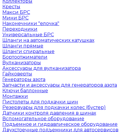
Коллекторы
Кресты
Макси БРС
Мини БРС
Наконечники "елочка"
Переходники
Универсальные БРС
Шланги на автоматических катушках
Шланги прямые
Шланги спиральные
Бортоотжиматели
Вулканизаторы
Аксессуары для вулканизатора
Гайковерты
Генераторы азота
Запчасти и аксессуары для генераторов азота
Ключи баллонные
Монтажки
Пистолеты для подкачки шин
Резервуары для подкачки колес (бустер)
Датчики контроля давления в шинах
Вспомогательное оборудование
Подъемное и гидравлическое оборудование
Двухстоечные подъемники для автосервисов