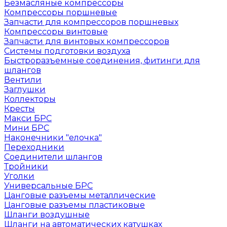
Безмасляные компрессоры
Компрессоры поршневые
Запчасти для компрессоров поршневых
Компрессоры винтовые
Запчасти для винтовых компрессоров
Системы подготовки воздуха
Быстроразъемные соединения, фитинги для
шлангов
Вентили
Заглушки
Коллекторы
Кресты
Макси БРС
Мини БРС
Наконечники "елочка"
Переходники
Соединители шлангов
Тройники
Уголки
Универсальные БРС
Цанговые разъемы металлические
Цанговые разъемы пластиковые
Шланги воздушные
Шланги на автоматических катушках