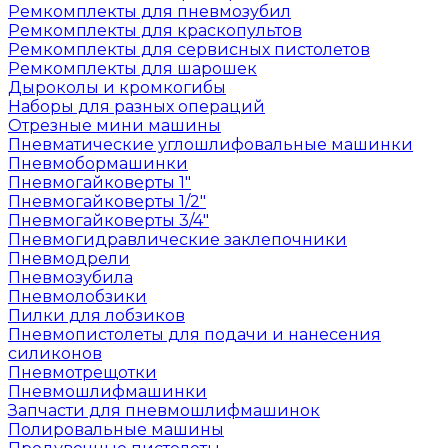
Ремкомплекты для пневмозубил
Ремкомплекты для краскопультов
Ремкомплекты для сервисных пистолетов
Ремкомплекты для шарошек
Дыроколы и кромкогибы
Наборы для разных операций
Отрезные мини машины
Пневматические углошлифовальные машинки
Пневмобормашинки
Пневмогайковерты 1"
Пневмогайковерты 1/2"
Пневмогайковерты 3/4"
Пневмогидравлические заклепочники
Пневмодрели
Пневмозубила
Пневмолобзики
Пилки для лобзиков
Пневмопистолеты для подачи и нанесения
силиконов
Пневмотрещотки
Пневмошлифмашинки
Запчасти для пневмошлифмашинок
Полировальные машины