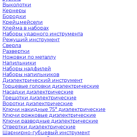
Выколотки
Кернеры
Бородки
Крейцмейсели
Клейма в наборах
Наборы ударного инструмента
Режущий инструмент
Сверла
Развертки
Ножовки по металлу
Напильники
Наборы надфилей
Наборы напильников
Диэлектрический инструмент
Торцевые головки диэлектрические
Насадки диэлектрические
Трещотки диэлектрические
Воротки диэлектрические
Ключи накидные 75° диэлектрические
Ключи рожковые диэлектрические
Ключи разводные диэлектрические
Отвертки диэлектрические
Шарнирно-губцевый инструмент