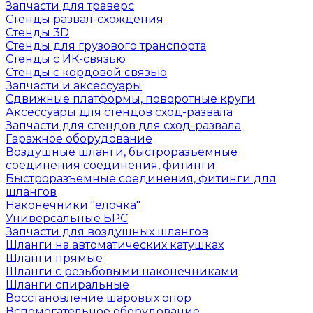
Запчасти для траверс
Стенды развал-схождения
Стенды 3D
Стенды для грузового транспорта
Стенды с ИК-связью
Стенды с кордовой связью
Запчасти и аксессуары
Сдвижные платформы, поворотные круги
Аксессуары для стендов сход-развала
Запчасти для стендов для сход-развала
Гаражное оборудование
Воздушные шланги, быстроразъемные
соединения соединения, фитинги
Быстроразъемные соединения, фитинги для
шлангов
Наконечники "елочка"
Универсальные БРС
Запчасти для воздушных шлангов
Шланги на автоматических катушках
Шланги прямые
Шланги с резьбовыми наконечниками
Шланги спиральные
Восстановление шаровых опор
Вспомогательное оборудование