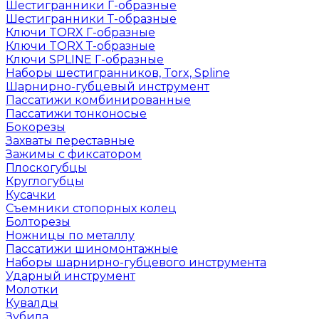
Шестигранники Г-образные
Шестигранники Т-образные
Ключи TORX Г-образные
Ключи TORX Т-образные
Ключи SPLINE Г-образные
Наборы шестигранников, Torx, Spline
Шарнирно-губцевый инструмент
Пассатижи комбинированные
Пассатижи тонконосые
Бокорезы
Захваты переставные
Зажимы с фиксатором
Плоскогубцы
Круглогубцы
Кусачки
Съемники стопорных колец
Болторезы
Ножницы по металлу
Пассатижи шиномонтажные
Наборы шарнирно-губцевого инструмента
Ударный инструмент
Молотки
Кувалды
Зубила