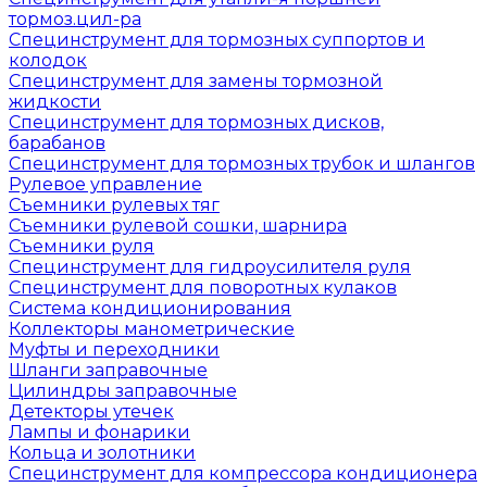
тормоз.цил-ра
Специнструмент для тормозных суппортов и
колодок
Специнструмент для замены тормозной
жидкости
Специнструмент для тормозных дисков,
барабанов
Специнструмент для тормозных трубок и шлангов
Рулевое управление
Съемники рулевых тяг
Съемники рулевой сошки, шарнира
Съемники руля
Специнструмент для гидроусилителя руля
Специнструмент для поворотных кулаков
Система кондиционирования
Коллекторы манометрические
Муфты и переходники
Шланги заправочные
Цилиндры заправочные
Детекторы утечек
Лампы и фонарики
Кольца и золотники
Специнструмент для компрессора кондиционера