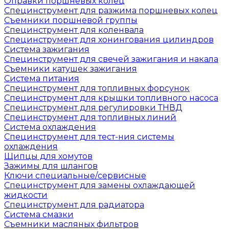
Оправки поршневых колец
Специнструмент для разжима поршневых колец
Съемники поршневой группы
Специнструмент для коленвала
Специнструмент для хонингования цилиндров
Система зажигания
Специнструмент для свечей зажигания и накала
Съемники катушек зажигания
Система питания
Специнструмент для топливных форсунок
Специнструмент для крышки топливного насоса
Специнструмент для регулировки ТНВД
Специнструмент для топливных линий
Система охлаждения
Специнструмент для тест-ния системы
охлаждения
Щипцы для хомутов
Зажимы для шлангов
Ключи специальные/сервисные
Специнструмент для замены охлаждающей
жидкости
Специнструмент для радиатора
Система смазки
Съемники масляных фильтров