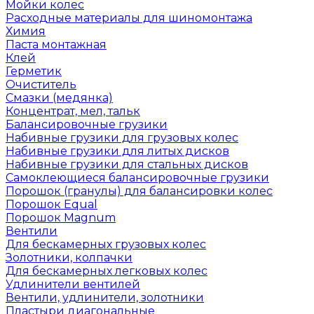
Мойки колес
Расходные материалы для шиномонтажа
Химия
Паста монтажная
Клей
Герметик
Очиститель
Смазки (медянка)
Концентрат, мел, тальк
Балансировочные грузики
Набивные грузики для грузовых колес
Набивные грузики для литых дисков
Набивные грузики для стальных дисков
Самоклеющиеся балансировочные грузики
Порошок (гранулы) для балансировки колес
Порошок Equal
Порошок Magnum
Вентили
Для бескамерных грузовых колес
Золотники, колпачки
Для бескамерных легковых колес
Удлинители вентилей
Вентили, удлинители, золотники
Пластыри диагональные