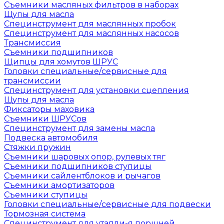
Съемники масляных фильтров в наборах
Щупы для масла
Специнструмент для маслянных пробок
Специнструмент для маслянных насосов
Трансмиссия
Съемники подшипников
Щипцы для хомутов ШРУС
Головки специальные/сервисные для
трансмиссии
Специнструмент для установки сцепления
Щупы для масла
Фиксаторы маховика
Съемники ШРУСов
Специнструмент для замены масла
Подвеска автомобиля
Стяжки пружин
Съемники шаровых опор, рулевых тяг
Съемники подшипников ступицы
Съемники сайлентблоков и рычагов
Съемники амортизаторов
Съемники ступицы
Головки специальные/сервисные для подвески
Тормозная система
Специнструмент для утапли-я поршней