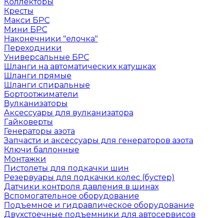
Коллекторы
Кресты
Макси БРС
Мини БРС
Наконечники "елочка"
Переходники
Универсальные БРС
Шланги на автоматических катушках
Шланги прямые
Шланги спиральные
Бортоотжиматели
Вулканизаторы
Аксессуары для вулканизатора
Гайковерты
Генераторы азота
Запчасти и аксессуары для генераторов азота
Ключи баллонные
Монтажки
Пистолеты для подкачки шин
Резервуары для подкачки колес (бустер)
Датчики контроля давления в шинах
Вспомогательное оборудование
Подъемное и гидравлическое оборудование
Двухстоечные подъемники для автосервисов