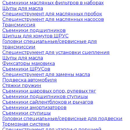
Съемники масляных фильтров в наборах
Щупы для масла
Специнструмент для маслянных пробок
Специнструмент для маслянных насосов
Трансмиссия
Съемники подшипников
Щипцы для хомутов ШРУС
Головки специальные/сервисные для
трансмиссии
Специнструмент для установки сцепления
Щупы для масла
Фиксаторы маховика
Съемники ШРУСов
Специнструмент для замены масла
Подвеска автомобиля
Стяжки пружин
Съемники шаровых опор, рулевых тяг
Съемники подшипников ступицы
Съемники сайлентблоков и рычагов
Съемники амортизаторов
Съемники ступицы
Головки специальные/сервисные для подвески
Тормозная система
Специнструмент для утапли-я поршней