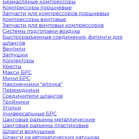
Безмасляные компрессоры
Компрессоры поршневые
Запчасти для компрессоров поршневых
Компрессоры винтовые
Запчасти для винтовых компрессоров
Системы подготовки воздуха
Быстроразъемные соединения, фитинги для
шлангов
Вентили
Заглушки
Коллекторы
Кресты
Макси БРС
Мини БРС
Наконечники "елочка"
Переходники
Соединители шлангов
Тройники
Уголки
Универсальные БРС
Цанговые разъемы металлические
Цанговые разъемы пластиковые
Шланги воздушные
Шланги на автоматических катушках