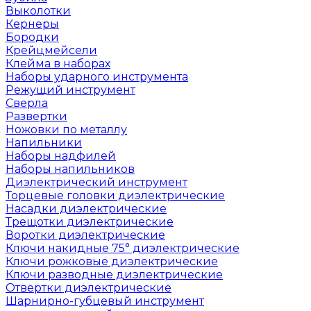
Выколотки
Кернеры
Бородки
Крейцмейсели
Клейма в наборах
Наборы ударного инструмента
Режущий инструмент
Сверла
Развертки
Ножовки по металлу
Напильники
Наборы надфилей
Наборы напильников
Диэлектрический инструмент
Торцевые головки диэлектрические
Насадки диэлектрические
Трещотки диэлектрические
Воротки диэлектрические
Ключи накидные 75° диэлектрические
Ключи рожковые диэлектрические
Ключи разводные диэлектрические
Отвертки диэлектрические
Шарнирно-губцевый инструмент