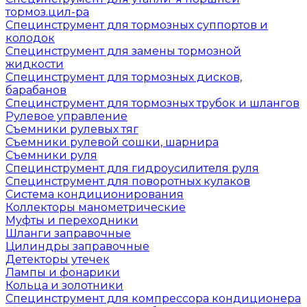
тормоз.цил-ра
Специнструмент для тормозных суппортов и
колодок
Специнструмент для замены тормозной
жидкости
Специнструмент для тормозных дисков,
барабанов
Специнструмент для тормозных трубок и шлангов
Рулевое управление
Съемники рулевых тяг
Съемники рулевой сошки, шарнира
Съемники руля
Специнструмент для гидроусилителя руля
Специнструмент для поворотных кулаков
Система кондиционирования
Коллекторы манометрические
Муфты и переходники
Шланги заправочные
Цилиндры заправочные
Детекторы утечек
Лампы и фонарики
Кольца и золотники
Специнструмент для компрессора кондиционера