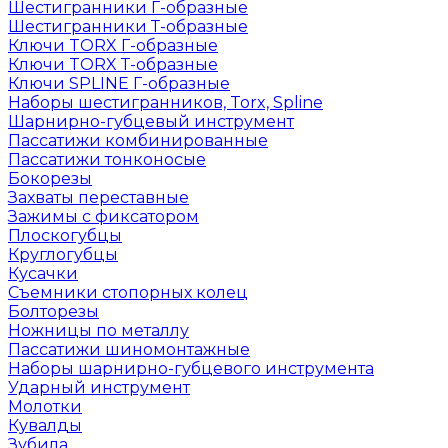
Шестигранники Г-образные
Шестигранники Т-образные
Ключи TORX Г-образные
Ключи TORX Т-образные
Ключи SPLINE Г-образные
Наборы шестигранников, Torx, Spline
Шарнирно-губцевый инструмент
Пассатижи комбинированные
Пассатижи тонконосые
Бокорезы
Захваты переставные
Зажимы с фиксатором
Плоскогубцы
Круглогубцы
Кусачки
Съемники стопорных колец
Болторезы
Ножницы по металлу
Пассатижи шиномонтажные
Наборы шарнирно-губцевого инструмента
Ударный инструмент
Молотки
Кувалды
Зубила