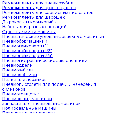
Ремкомплекты для пневмозубил
Ремкомплекты для краскопультов
Ремкомплекты для сервисных пистолетов
Ремкомплекты для шарошек
Дыроколы и кромкогибы
Наборы для разных операций
Отрезные мини машины
Пневматические углошлифовальные машинки
Пневмобормашинки
Пневмогайковерты 1"
Пневмогайковерты 1/2"
Пневмогайковерты 3/4"
Пневмогидравлические заклепочники
Пневмодрели
Пневмозубила
Пневмолобзики
Пилки для лобзиков
Пневмопистолеты для подачи и нанесения
силиконов
Пневмотрещотки
Пневмошлифмашинки
Запчасти для пневмошлифмашинок
Полировальные машины