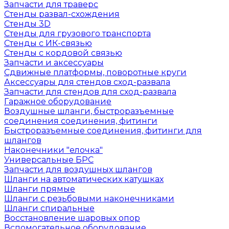
Запчасти для траверс
Стенды развал-схождения
Стенды 3D
Стенды для грузового транспорта
Стенды с ИК-связью
Стенды с кордовой связью
Запчасти и аксессуары
Сдвижные платформы, поворотные круги
Аксессуары для стендов сход-развала
Запчасти для стендов для сход-развала
Гаражное оборудование
Воздушные шланги, быстроразъемные
соединения соединения, фитинги
Быстроразъемные соединения, фитинги для
шлангов
Наконечники "елочка"
Универсальные БРС
Запчасти для воздушных шлангов
Шланги на автоматических катушках
Шланги прямые
Шланги с резьбовыми наконечниками
Шланги спиральные
Восстановление шаровых опор
Вспомогательное оборудование