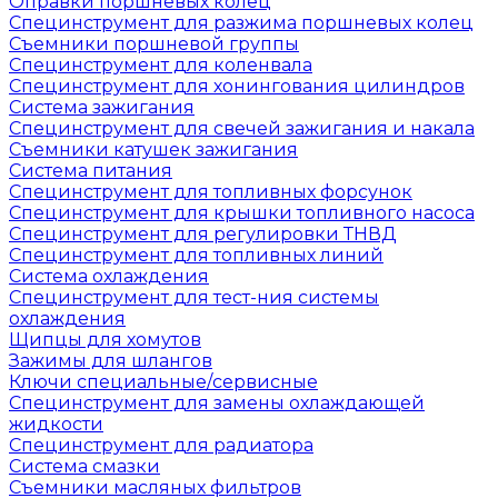
Оправки поршневых колец
Специнструмент для разжима поршневых колец
Съемники поршневой группы
Специнструмент для коленвала
Специнструмент для хонингования цилиндров
Система зажигания
Специнструмент для свечей зажигания и накала
Съемники катушек зажигания
Система питания
Специнструмент для топливных форсунок
Специнструмент для крышки топливного насоса
Специнструмент для регулировки ТНВД
Специнструмент для топливных линий
Система охлаждения
Специнструмент для тест-ния системы
охлаждения
Щипцы для хомутов
Зажимы для шлангов
Ключи специальные/сервисные
Специнструмент для замены охлаждающей
жидкости
Специнструмент для радиатора
Система смазки
Съемники масляных фильтров