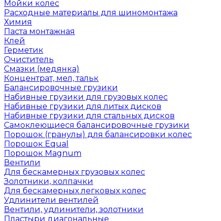
Мойки колес
Расходные материалы для шиномонтажа
Химия
Паста монтажная
Клей
Герметик
Очиститель
Смазки (медянка)
Концентрат, мел, тальк
Балансировочные грузики
Набивные грузики для грузовых колес
Набивные грузики для литых дисков
Набивные грузики для стальных дисков
Самоклеющиеся балансировочные грузики
Порошок (гранулы) для балансировки колес
Порошок Equal
Порошок Magnum
Вентили
Для бескамерных грузовых колес
Золотники, колпачки
Для бескамерных легковых колес
Удлинители вентилей
Вентили, удлинители, золотники
Пластыри диагональные