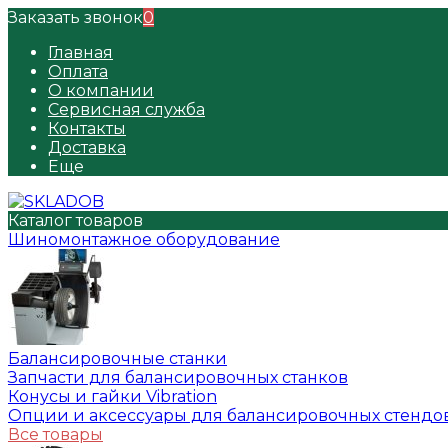
Заказать звонок
0
Главная
Оплата
О компании
Сервисная служба
Контакты
Доставка
Еще
Каталог товаров
Шиномонтажное оборудование
Балансировочные станки
Запчасти для балансировочных станков
Конусы и гайки Vibration
Опции и аксессуары для балансировочных стендо
Все товары