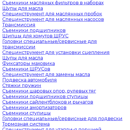
Съемники масляных фильтров в наборах
Щупы для масла
Специнструмент для маслянных пробок
Специнструмент для маслянных насосов
Трансмиссия
Съемники подшипников
Щипцы для хомутов ШРУС
Головки специальные/сервисные для
трансмиссии
Специнструмент для установки сцепления
Щупы для масла
Фиксаторы маховика
Съемники ШРУСов
Специнструмент для замены масла
Подвеска автомобиля
Стяжки пружин
Съемники шаровых опор, рулевых тяг
Съемники подшипников ступицы
Съемники сайлентблоков и рычагов
Съемники амортизаторов
Съемники ступицы
Головки специальные/сервисные для подвески
Тормозная система
Специнструмент для утапли-я поршней