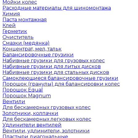
Мойки колес
Расходные материалы для шиномонтажа
Химия
Паста монтажная
Клей
Герметик
Очиститель
Смазки (медянка)
Концентрат, мел, тальк
Балансировочные грузики
Набивные грузики для грузовых колес
Набивные грузики для литых дисков
Набивные грузики для стальных дисков
Самоклеющиеся балансировочные грузики
Порошок (гранулы) для балансировки колес
Порошок Equal
Порошок Magnum
Вентили
Для бескамерных грузовых колес
Золотники, колпачки
Для бескамерных легковых колес
Удлинители вентилей
Вентили, удлинители, золотники
Пластыри диагональные