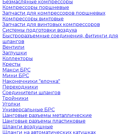
Безмасляные компрессоры
Компрессоры поршневые
Запчасти для компрессоров поршневых
Компрессоры винтовые
Запчасти для винтовых компрессоров
Системы подготовки воздуха
Быстроразъемные соединения, фитинги для
шлангов
Вентили
Заглушки
Коллекторы
Кресты
Макси БРС
Мини БРС
Наконечники "елочка"
Переходники
Соединители шлангов
Тройники
Уголки
Универсальные БРС
Цанговые разъемы металлические
Цанговые разъемы пластиковые
Шланги воздушные
Шланги на автоматических катушках