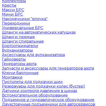
Коллекторы
Кресты
Макси БРС
Мини БРС
Наконечники "елочка"
Переходники
Универсальные БРС
Шланги на автоматических катушках
Шланги прямые
Шланги спиральные
Бортоотжиматели
Вулканизаторы
Аксессуары для вулканизатора
Гайковерты
Генераторы азота
Запчасти и аксессуары для генераторов азота
Ключи баллонные
Монтажки
Пистолеты для подкачки шин
Резервуары для подкачки колес (бустер)
Датчики контроля давления в шинах
Вспомогательное оборудование
Подъемное и гидравлическое оборудование
Двухстоечные подъемники для автосервисов