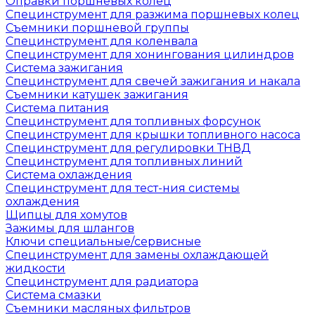
Оправки поршневых колец
Специнструмент для разжима поршневых колец
Съемники поршневой группы
Специнструмент для коленвала
Специнструмент для хонингования цилиндров
Система зажигания
Специнструмент для свечей зажигания и накала
Съемники катушек зажигания
Система питания
Специнструмент для топливных форсунок
Специнструмент для крышки топливного насоса
Специнструмент для регулировки ТНВД
Специнструмент для топливных линий
Система охлаждения
Специнструмент для тест-ния системы
охлаждения
Щипцы для хомутов
Зажимы для шлангов
Ключи специальные/сервисные
Специнструмент для замены охлаждающей
жидкости
Специнструмент для радиатора
Система смазки
Съемники масляных фильтров