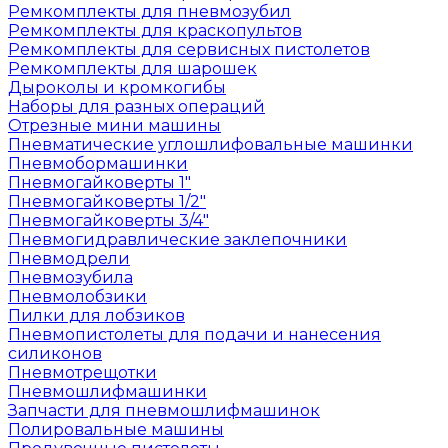
Ремкомплекты для пневмозубил
Ремкомплекты для краскопультов
Ремкомплекты для сервисных пистолетов
Ремкомплекты для шарошек
Дыроколы и кромкогибы
Наборы для разных операций
Отрезные мини машины
Пневматические углошлифовальные машинки
Пневмобормашинки
Пневмогайковерты 1"
Пневмогайковерты 1/2"
Пневмогайковерты 3/4"
Пневмогидравлические заклепочники
Пневмодрели
Пневмозубила
Пневмолобзики
Пилки для лобзиков
Пневмопистолеты для подачи и нанесения
силиконов
Пневмотрещотки
Пневмошлифмашинки
Запчасти для пневмошлифмашинок
Полировальные машины