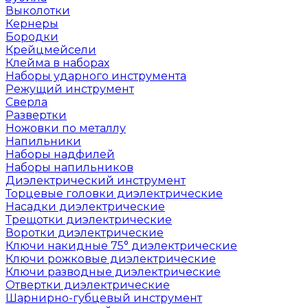
Выколотки
Кернеры
Бородки
Крейцмейсели
Клейма в наборах
Наборы ударного инструмента
Режущий инструмент
Сверла
Развертки
Ножовки по металлу
Напильники
Наборы надфилей
Наборы напильников
Диэлектрический инструмент
Торцевые головки диэлектрические
Насадки диэлектрические
Трещотки диэлектрические
Воротки диэлектрические
Ключи накидные 75° диэлектрические
Ключи рожковые диэлектрические
Ключи разводные диэлектрические
Отвертки диэлектрические
Шарнирно-губцевый инструмент