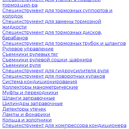
тормоз.цил-ра
Специнструмент для тормозных суппортов и
колодок
Специнструмент для замены тормозной
жидкости
Специнструмент для тормозных дисков,
барабанов
Специнструмент для тормозных трубок и шлангов
Рулевое управление
Съемники рулевых тяг
Съемники рулевой сошки, шарнира
Съемники руля
Специнструмент для гидроусилителя руля
Специнструмент для поворотных кулаков
Система кондиционирования
Коллекторы манометрические
Муфты и переходники
Шланги заправочные
Цилиндры заправочные
Детекторы утечек
Лампы и фонарики
Кольца и золотники
Специнструмент для компрессора кондиционера