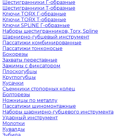
Шестигранники Г-образные
Шестигранники Т-образные
Ключи TORX Г-образные
Ключи TORX Т-образные
Ключи SPLINE Г-образные
Наборы шестигранников, Torx, Spline
Шарнирно-губцевый инструмент
Пассатижи комбинированные
Пассатижи тонконосые
Бокорезы
Захваты переставные
Зажимы с фиксатором
Плоскогубцы
Круглогубцы
Кусачки
Съемники стопорных колец
Болторезы
Ножницы по металлу
Пассатижи шиномонтажные
Наборы шарнирно-губцевого инструмента
Ударный инструмент
Молотки
Кувалды
Зубила