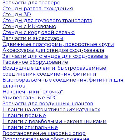
Запчасти для траверс
Стенды развал-схождения
Стенды 3D
Стенды для грузового транспорта
Стенды с ИК-связью
Стенды с кордовой связью
Запчасти и аксессуары
Сдвижные платформы, поворотные круги
Аксессуары для стендов сход-развала
Запчасти для стендов для сход-развала
Гаражное оборудование
Воздушные шланги, быстроразъемные
соединения соединения, фитинги
Быстроразъемные соединения, фитинги для
шлангов
Наконечники "елочка"
Универсальные БРС
Запчасти для воздушных шлангов
Шланги на автоматических катушках
Шланги прямые
Шланги с резьбовыми наконечниками
Шланги спиральные
Восстановление шаровых опор
Вспомогательное оборудование