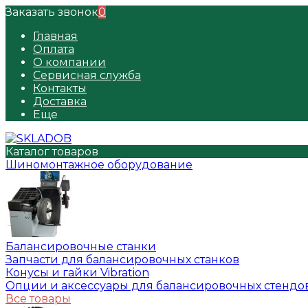
Заказать звонок
0
Главная
Оплата
О компании
Сервисная служба
Контакты
Доставка
Еще
Каталог товаров
Шиномонтажное оборудование
Балансировочные станки
Запчасти для балансировочных станков
Конусы и гайки Vibration
Опции и аксессуары для балансировочных стендо
Все товары