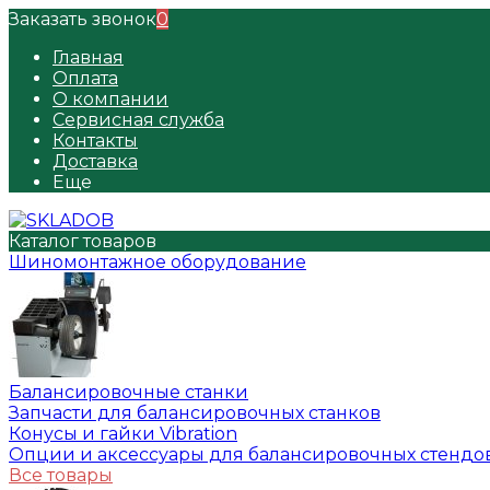
Заказать звонок
0
Главная
Оплата
О компании
Сервисная служба
Контакты
Доставка
Еще
Каталог товаров
Шиномонтажное оборудование
Балансировочные станки
Запчасти для балансировочных станков
Конусы и гайки Vibration
Опции и аксессуары для балансировочных стендо
Все товары