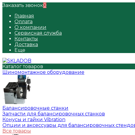
Заказать звонок
0
Главная
Оплата
О компании
Сервисная служба
Контакты
Доставка
Еще
Каталог товаров
Шиномонтажное оборудование
Балансировочные станки
Запчасти для балансировочных станков
Конусы и гайки Vibration
Опции и аксессуары для балансировочных стендо
Все товары