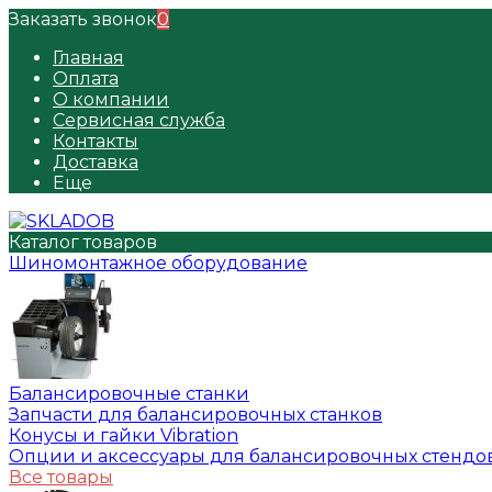
Заказать звонок
0
Главная
Оплата
О компании
Сервисная служба
Контакты
Доставка
Еще
Каталог товаров
Шиномонтажное оборудование
Балансировочные станки
Запчасти для балансировочных станков
Конусы и гайки Vibration
Опции и аксессуары для балансировочных стендо
Все товары