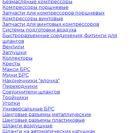
Безмасляные компрессоры
Компрессоры поршневые
Запчасти для компрессоров поршневых
Компрессоры винтовые
Запчасти для винтовых компрессоров
Системы подготовки воздуха
Быстроразъемные соединения, фитинги для
шлангов
Вентили
Заглушки
Коллекторы
Кресты
Макси БРС
Мини БРС
Наконечники "елочка"
Переходники
Соединители шлангов
Тройники
Уголки
Универсальные БРС
Цанговые разъемы металлические
Цанговые разъемы пластиковые
Шланги воздушные
Шланги на автоматических катушках