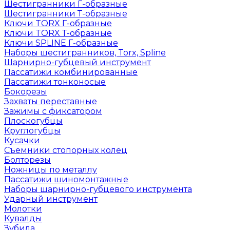
Шестигранники Г-образные
Шестигранники Т-образные
Ключи TORX Г-образные
Ключи TORX Т-образные
Ключи SPLINE Г-образные
Наборы шестигранников, Torx, Spline
Шарнирно-губцевый инструмент
Пассатижи комбинированные
Пассатижи тонконосые
Бокорезы
Захваты переставные
Зажимы с фиксатором
Плоскогубцы
Круглогубцы
Кусачки
Съемники стопорных колец
Болторезы
Ножницы по металлу
Пассатижи шиномонтажные
Наборы шарнирно-губцевого инструмента
Ударный инструмент
Молотки
Кувалды
Зубила