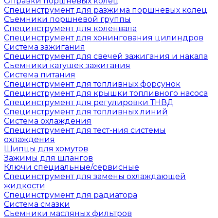
Оправки поршневых колец
Специнструмент для разжима поршневых колец
Съемники поршневой группы
Специнструмент для коленвала
Специнструмент для хонингования цилиндров
Система зажигания
Специнструмент для свечей зажигания и накала
Съемники катушек зажигания
Система питания
Специнструмент для топливных форсунок
Специнструмент для крышки топливного насоса
Специнструмент для регулировки ТНВД
Специнструмент для топливных линий
Система охлаждения
Специнструмент для тест-ния системы
охлаждения
Щипцы для хомутов
Зажимы для шлангов
Ключи специальные/сервисные
Специнструмент для замены охлаждающей
жидкости
Специнструмент для радиатора
Система смазки
Съемники масляных фильтров