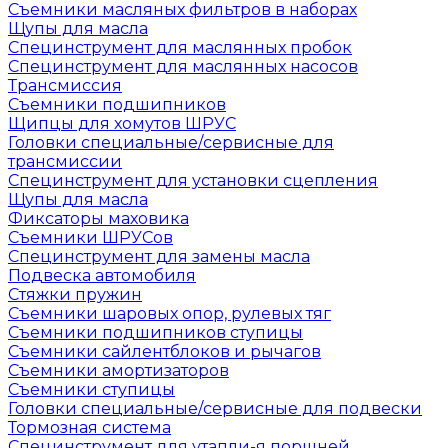
Съемники масляных фильтров в наборах
Щупы для масла
Специнструмент для маслянных пробок
Специнструмент для маслянных насосов
Трансмиссия
Съемники подшипников
Щипцы для хомутов ШРУС
Головки специальные/сервисные для
трансмиссии
Специнструмент для установки сцепления
Щупы для масла
Фиксаторы маховика
Съемники ШРУСов
Специнструмент для замены масла
Подвеска автомобиля
Стяжки пружин
Съемники шаровых опор, рулевых тяг
Съемники подшипников ступицы
Съемники сайлентблоков и рычагов
Съемники амортизаторов
Съемники ступицы
Головки специальные/сервисные для подвески
Тормозная система
Специнструмент для утапли-я поршней