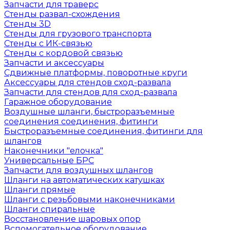
Запчасти для траверс
Стенды развал-схождения
Стенды 3D
Стенды для грузового транспорта
Стенды с ИК-связью
Стенды с кордовой связью
Запчасти и аксессуары
Сдвижные платформы, поворотные круги
Аксессуары для стендов сход-развала
Запчасти для стендов для сход-развала
Гаражное оборудование
Воздушные шланги, быстроразъемные
соединения соединения, фитинги
Быстроразъемные соединения, фитинги для
шлангов
Наконечники "елочка"
Универсальные БРС
Запчасти для воздушных шлангов
Шланги на автоматических катушках
Шланги прямые
Шланги с резьбовыми наконечниками
Шланги спиральные
Восстановление шаровых опор
Вспомогательное оборудование