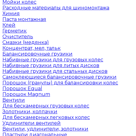
Мойки колес
Расходные материалы для шиномонтажа
Химия
Паста монтажная
Клей
Герметик
Очиститель
Смазки (медянка)
Концентрат, мел, тальк
Балансировочные грузики
Набивные грузики для грузовых колес
Набивные грузики для литых дисков
Набивные грузики для стальных дисков
Самоклеющиеся балансировочные грузики
Порошок (гранулы) для балансировки колес
Порошок Equal
Порошок Magnum
Вентили
Для бескамерных грузовых колес
Золотники, колпачки
Для бескамерных легковых колес
Удлинители вентилей
Вентили, удлинители, золотники
Пластыри диагональные