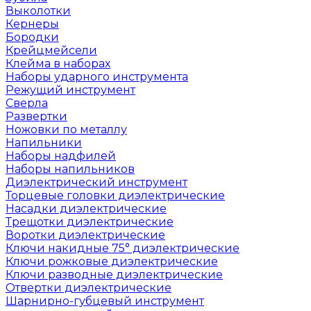
Выколотки
Кернеры
Бородки
Крейцмейсели
Клейма в наборах
Наборы ударного инструмента
Режущий инструмент
Сверла
Развертки
Ножовки по металлу
Напильники
Наборы надфилей
Наборы напильников
Диэлектрический инструмент
Торцевые головки диэлектрические
Насадки диэлектрические
Трещотки диэлектрические
Воротки диэлектрические
Ключи накидные 75° диэлектрические
Ключи рожковые диэлектрические
Ключи разводные диэлектрические
Отвертки диэлектрические
Шарнирно-губцевый инструмент