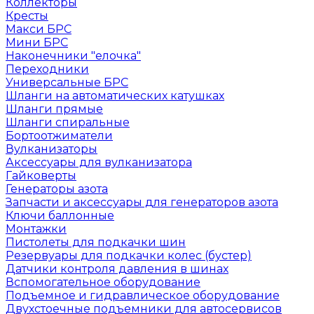
Коллекторы
Кресты
Макси БРС
Мини БРС
Наконечники "елочка"
Переходники
Универсальные БРС
Шланги на автоматических катушках
Шланги прямые
Шланги спиральные
Бортоотжиматели
Вулканизаторы
Аксессуары для вулканизатора
Гайковерты
Генераторы азота
Запчасти и аксессуары для генераторов азота
Ключи баллонные
Монтажки
Пистолеты для подкачки шин
Резервуары для подкачки колес (бустер)
Датчики контроля давления в шинах
Вспомогательное оборудование
Подъемное и гидравлическое оборудование
Двухстоечные подъемники для автосервисов