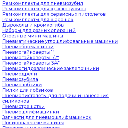
Ремкомплекты для пневмозубил
Ремкомплекты для краскопультов
Ремкомплекты для сервисных пистолетов
Ремкомплекты для шарошек
Дыроколы и кромкогибы
Наборы для разных операций
Отрезные мини машины
Пневматические углошлифовальные машинки
Пневмобормашинки
Пневмогайковерты 1"
Пневмогайковерты 1/2"
Пневмогайковерты 3/4"
Пневмогидравлические заклепочники
Пневмодрели
Пневмозубила
Пневмолобзики
Пилки для лобзиков
Пневмопистолеты для подачи и нанесения
силиконов
Пневмотрещотки
Пневмошлифмашинки
Запчасти для пневмошлифмашинок
Полировальные машины