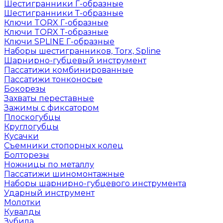
Шестигранники Г-образные
Шестигранники Т-образные
Ключи TORX Г-образные
Ключи TORX Т-образные
Ключи SPLINE Г-образные
Наборы шестигранников, Torx, Spline
Шарнирно-губцевый инструмент
Пассатижи комбинированные
Пассатижи тонконосые
Бокорезы
Захваты переставные
Зажимы с фиксатором
Плоскогубцы
Круглогубцы
Кусачки
Съемники стопорных колец
Болторезы
Ножницы по металлу
Пассатижи шиномонтажные
Наборы шарнирно-губцевого инструмента
Ударный инструмент
Молотки
Кувалды
Зубила