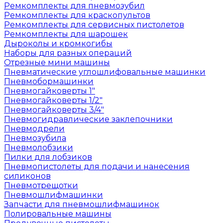
Ремкомплекты для пневмозубил
Ремкомплекты для краскопультов
Ремкомплекты для сервисных пистолетов
Ремкомплекты для шарошек
Дыроколы и кромкогибы
Наборы для разных операций
Отрезные мини машины
Пневматические углошлифовальные машинки
Пневмобормашинки
Пневмогайковерты 1"
Пневмогайковерты 1/2"
Пневмогайковерты 3/4"
Пневмогидравлические заклепочники
Пневмодрели
Пневмозубила
Пневмолобзики
Пилки для лобзиков
Пневмопистолеты для подачи и нанесения
силиконов
Пневмотрещотки
Пневмошлифмашинки
Запчасти для пневмошлифмашинок
Полировальные машины