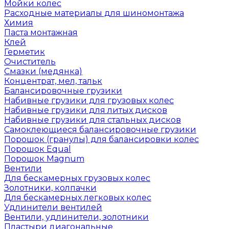
Мойки колес
Расходные материалы для шиномонтажа
Химия
Паста монтажная
Клей
Герметик
Очиститель
Смазки (медянка)
Концентрат, мел, тальк
Балансировочные грузики
Набивные грузики для грузовых колес
Набивные грузики для литых дисков
Набивные грузики для стальных дисков
Самоклеющиеся балансировочные грузики
Порошок (гранулы) для балансировки колес
Порошок Equal
Порошок Magnum
Вентили
Для бескамерных грузовых колес
Золотники, колпачки
Для бескамерных легковых колес
Удлинители вентилей
Вентили, удлинители, золотники
Пластыри диагональные