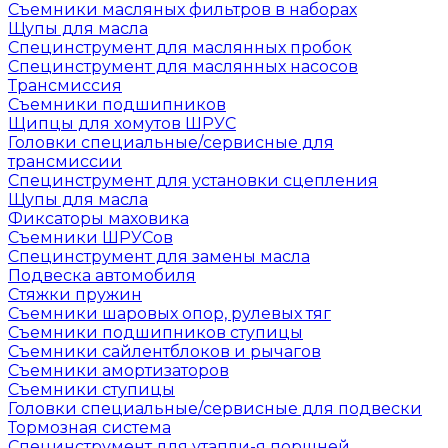
Съемники масляных фильтров в наборах
Щупы для масла
Специнструмент для маслянных пробок
Специнструмент для маслянных насосов
Трансмиссия
Съемники подшипников
Щипцы для хомутов ШРУС
Головки специальные/сервисные для
трансмиссии
Специнструмент для установки сцепления
Щупы для масла
Фиксаторы маховика
Съемники ШРУСов
Специнструмент для замены масла
Подвеска автомобиля
Стяжки пружин
Съемники шаровых опор, рулевых тяг
Съемники подшипников ступицы
Съемники сайлентблоков и рычагов
Съемники амортизаторов
Съемники ступицы
Головки специальные/сервисные для подвески
Тормозная система
Специнструмент для утапли-я поршней