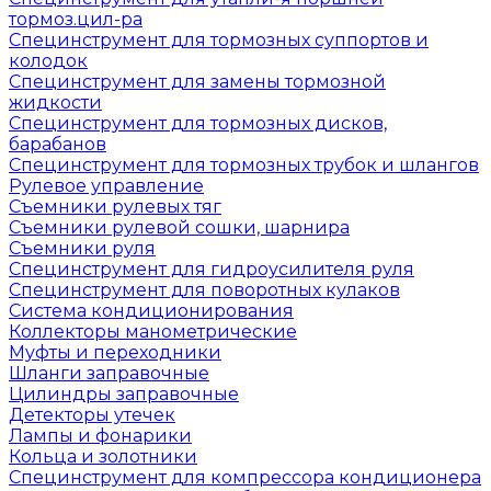
тормоз.цил-ра
Специнструмент для тормозных суппортов и
колодок
Специнструмент для замены тормозной
жидкости
Специнструмент для тормозных дисков,
барабанов
Специнструмент для тормозных трубок и шлангов
Рулевое управление
Съемники рулевых тяг
Съемники рулевой сошки, шарнира
Съемники руля
Специнструмент для гидроусилителя руля
Специнструмент для поворотных кулаков
Система кондиционирования
Коллекторы манометрические
Муфты и переходники
Шланги заправочные
Цилиндры заправочные
Детекторы утечек
Лампы и фонарики
Кольца и золотники
Специнструмент для компрессора кондиционера