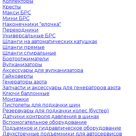
Коллекторы
Кресты
Макси БРС
Мини БРС
Наконечники "елочка"
Переходники
Универсальные БРС
Шланги на автоматических катушках
Шланги прямые
Шланги спиральные
Бортоотжиматели
Вулканизаторы
Аксессуары для вулканизатора
Гайковерты
Генераторы азота
Запчасти и аксессуары для генераторов азота
Ключи баллонные
Монтажки
Пистолеты для подкачки шин
Резервуары для подкачки колес (бустер)
Датчики контроля давления в шинах
Вспомогательное оборудование
Подъемное и гидравлическое оборудование
Двухстоечные подъемники для автосервисов