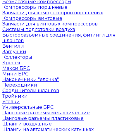
Безмасляные компрессоры
Компрессоры поршневые
Запчасти для компрессоров поршневых
Компрессоры винтовые
Запчасти для винтовых компрессоров
Системы подготовки воздуха
Быстроразъемные соединения, фитинги для
шлангов
Вентили
Заглушки
Коллекторы
Кресты
Макси БРС
Мини БРС
Наконечники "елочка"
Переходники
Соединители шлангов
Тройники
Уголки
Универсальные БРС
Цанговые разъемы металлические
Цанговые разъемы пластиковые
Шланги воздушные
Шланги на автоматических катушках