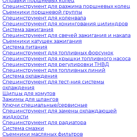
Оправки поршневых колец
Специнструмент для разжима поршневых колец
Съемники поршневой группы
Специнструмент для коленвала
Специнструмент для хонингования цилиндров
Система зажигания
Специнструмент для свечей зажигания и накала
Съемники катушек зажигания
Система питания
Специнструмент для топливных форсунок
Специнструмент для крышки топливного насоса
Специнструмент для регулировки ТНВД
Специнструмент для топливных линий
Система охлаждения
Специнструмент для тест-ния системы
охлаждения
Щипцы для хомутов
Зажимы для шлангов
Ключи специальные/сервисные
Специнструмент для замены охлаждающей
жидкости
Специнструмент для радиатора
Система смазки
Съемники масляных фильтров