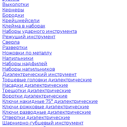
Выколотки
Кернеры
Бородки
Крейцмейсели
Клейма в наборах
Наборы ударного инструмента
Режущий инструмент
Сверла
Развертки
Ножовки по металлу
Напильники
Наборы надфилей
Наборы напильников
Диэлектрический инструмент
Торцевые головки диэлектрические
Насадки диэлектрические
Трещотки диэлектрические
Воротки диэлектрические
Ключи накидные 75° диэлектрические
Ключи рожковые диэлектрические
Ключи разводные диэлектрические
Отвертки диэлектрические
Шарнирно-губцевый инструмент