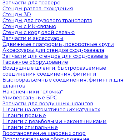
Запчасти для траверс
Стенды развал-схождения
Стенды 3D
Стенды для грузового транспорта
Стенды с ИК-связью
Стенды с кордовой связью
Запчасти и аксессуары
Сдвижные платформы, поворотные круги
Аксессуары для стендов сход-развала
Запчасти для стендов для сход-развала
Гаражное оборудование
Воздушные шланги, быстроразъемные
соединения соединения, фитинги
Быстроразъемные соединения, фитинги для
шлангов
Наконечники "елочка"
Универсальные БРС
Запчасти для воздушных шлангов
Шланги на автоматических катушках
Шланги прямые
Шланги с резьбовыми наконечниками
Шланги спиральные
Восстановление шаровых опор
Вспомогательное оборудование