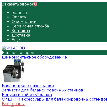
Заказать звонок
0
Главная
Оплата
О компании
Сервисная служба
Контакты
Доставка
Еще
Каталог товаров
Шиномонтажное оборудование
Балансировочные станки
Запчасти для балансировочных станков
Конусы и гайки Vibration
Опции и аксессуары для балансировочных стендо
Все товары