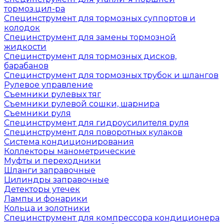
тормоз.цил-ра
Специнструмент для тормозных суппортов и
колодок
Специнструмент для замены тормозной
жидкости
Специнструмент для тормозных дисков,
барабанов
Специнструмент для тормозных трубок и шлангов
Рулевое управление
Съемники рулевых тяг
Съемники рулевой сошки, шарнира
Съемники руля
Специнструмент для гидроусилителя руля
Специнструмент для поворотных кулаков
Система кондиционирования
Коллекторы манометрические
Муфты и переходники
Шланги заправочные
Цилиндры заправочные
Детекторы утечек
Лампы и фонарики
Кольца и золотники
Специнструмент для компрессора кондиционера