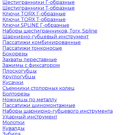
Шестигранники Г-образные
Шестигранники Т-образные
Ключи TORX Г-образные
Ключи TORX Т-образные
Ключи SPLINE Г-образные
Наборы шестигранников, Torx, Spline
Шарнирно-губцевый инструмент
Пассатижи комбинированные
Пассатижи тонконосые
Бокорезы
Захваты переставные
Зажимы с фиксатором
Плоскогубцы
Круглогубцы
Кусачки
Съемники стопорных колец
Болторезы
Ножницы по металлу
Пассатижи шиномонтажные
Наборы шарнирно-губцевого инструмента
Ударный инструмент
Молотки
Кувалды
Зубила