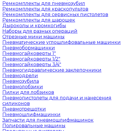
Ремкомплекты для пневмозубил
Ремкомплекты для краскопультов
Ремкомплекты для сервисных пистолетов
Ремкомплекты для шарошек
Дыроколы и кромкогибы
Наборы для разных операций
Отрезные мини машины
Пневматические углошлифовальные машинки
Пневмобормашинки
Пневмогайковерты 1"
Пневмогайковерты 1/2"
Пневмогайковерты 3/4"
Пневмогидравлические заклепочники
Пневмодрели
Пневмозубила
Пневмолобзики
Пилки для лобзиков
Пневмопистолеты для подачи и нанесения
силиконов
Пневмотрещотки
Пневмошлифмашинки
Запчасти для пневмошлифмашинок
Полировальные машины