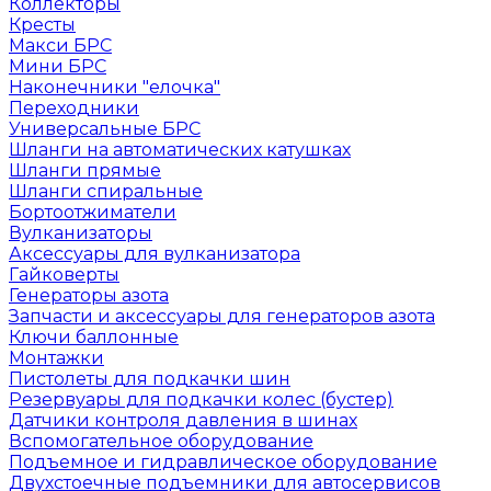
Коллекторы
Кресты
Макси БРС
Мини БРС
Наконечники "елочка"
Переходники
Универсальные БРС
Шланги на автоматических катушках
Шланги прямые
Шланги спиральные
Бортоотжиматели
Вулканизаторы
Аксессуары для вулканизатора
Гайковерты
Генераторы азота
Запчасти и аксессуары для генераторов азота
Ключи баллонные
Монтажки
Пистолеты для подкачки шин
Резервуары для подкачки колес (бустер)
Датчики контроля давления в шинах
Вспомогательное оборудование
Подъемное и гидравлическое оборудование
Двухстоечные подъемники для автосервисов