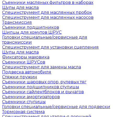
Съемники масляных фильтров в наборах
Щупы для масла
Специнструмент для маслянных пробок
Специнструмент для маслянных насосов
Трансмиссия
Съемники подшипников
Щипцы для хомутов ШРУС
Головки специальные/сервисные для
трансмиссии
Специнструмент для установки сцепления
Щупы для масла
Фиксаторы маховика
Съемники ШРУСов
Специнструмент для замены масла
Подвеска автомобиля
Стяжки пружин
Съемники шаровых опор, рулевых тяг
Съемники подшипников ступицы
Съемники сайлентблоков и рычагов
Съемники амортизаторов
Съемники ступицы
Головки специальные/сервисные для подвески
Тормозная система
Специнструмент для утапли-я поршней