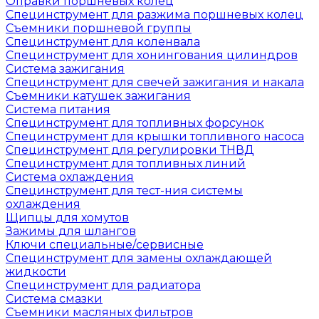
Оправки поршневых колец
Специнструмент для разжима поршневых колец
Съемники поршневой группы
Специнструмент для коленвала
Специнструмент для хонингования цилиндров
Система зажигания
Специнструмент для свечей зажигания и накала
Съемники катушек зажигания
Система питания
Специнструмент для топливных форсунок
Специнструмент для крышки топливного насоса
Специнструмент для регулировки ТНВД
Специнструмент для топливных линий
Система охлаждения
Специнструмент для тест-ния системы
охлаждения
Щипцы для хомутов
Зажимы для шлангов
Ключи специальные/сервисные
Специнструмент для замены охлаждающей
жидкости
Специнструмент для радиатора
Система смазки
Съемники масляных фильтров