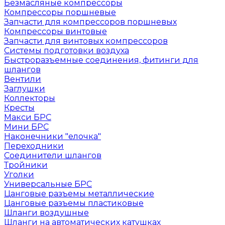
Безмасляные компрессоры
Компрессоры поршневые
Запчасти для компрессоров поршневых
Компрессоры винтовые
Запчасти для винтовых компрессоров
Системы подготовки воздуха
Быстроразъемные соединения, фитинги для
шлангов
Вентили
Заглушки
Коллекторы
Кресты
Макси БРС
Мини БРС
Наконечники "елочка"
Переходники
Соединители шлангов
Тройники
Уголки
Универсальные БРС
Цанговые разъемы металлические
Цанговые разъемы пластиковые
Шланги воздушные
Шланги на автоматических катушках