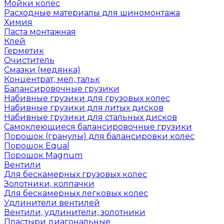
Мойки колес
Расходные материалы для шиномонтажа
Химия
Паста монтажная
Клей
Герметик
Очиститель
Смазки (медянка)
Концентрат, мел, тальк
Балансировочные грузики
Набивные грузики для грузовых колес
Набивные грузики для литых дисков
Набивные грузики для стальных дисков
Самоклеющиеся балансировочные грузики
Порошок (гранулы) для балансировки колес
Порошок Equal
Порошок Magnum
Вентили
Для бескамерных грузовых колес
Золотники, колпачки
Для бескамерных легковых колес
Удлинители вентилей
Вентили, удлинители, золотники
Пластыри диагональные