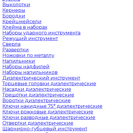
Выколотки
Кернеры
Бородки
Крейцмейсели
Клейма в наборах
Наборы ударного инструмента
Режущий инструмент
Сверла
Развертки
Ножовки по металлу
Напильники
Наборы надфилей
Наборы напильников
Диэлектрический инструмент
Торцевые головки диэлектрические
Насадки диэлектрические
Трещотки диэлектрические
Воротки диэлектрические
Ключи накидные 75° диэлектрические
Ключи рожковые диэлектрические
Ключи разводные диэлектрические
Отвертки диэлектрические
Шарнирно-губцевый инструмент