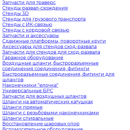
Запчасти для траверс
Стенды развал-схождения
Стенды 3D
Стенды для грузового транспорта
Стенды с ИК-связью
Стенды с кордовой связью
Запчасти и аксессуары
Сдвижные платформы, поворотные круги
Аксессуары для стендов сход-развала
Запчасти для стендов для сход-развала
Гаражное оборудование
Воздушные шланги, быстроразъемные
соединения соединения, фитинги
Быстроразъемные соединения, фитинги для
шлангов
Наконечники "елочка"
Универсальные БРС
Запчасти для воздушных шлангов
Шланги на автоматических катушках
Шланги прямые
Шланги с резьбовыми наконечниками
Шланги спиральные
Восстановление шаровых опор
Вспомогательное оборудование