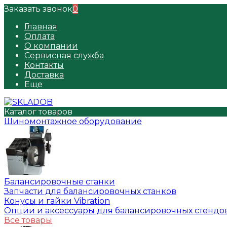
Заказать звонок
0
Главная
Оплата
О компании
Сервисная служба
Контакты
Доставка
Еще
Каталог товаров
Шиномонтажное оборудование
Балансировочные станки
Запчасти для балансировочных станков
Конусы и гайки Vibration
Опции и аксессуары для балансировочных стендо
Все товары