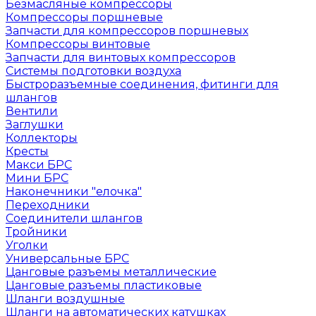
Безмасляные компрессоры
Компрессоры поршневые
Запчасти для компрессоров поршневых
Компрессоры винтовые
Запчасти для винтовых компрессоров
Системы подготовки воздуха
Быстроразъемные соединения, фитинги для
шлангов
Вентили
Заглушки
Коллекторы
Кресты
Макси БРС
Мини БРС
Наконечники "елочка"
Переходники
Соединители шлангов
Тройники
Уголки
Универсальные БРС
Цанговые разъемы металлические
Цанговые разъемы пластиковые
Шланги воздушные
Шланги на автоматических катушках