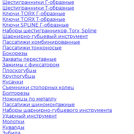
Шестигранники Г-образные
Шестигранники Т-образные
Ключи TORX Г-образные
Ключи TORX Т-образные
Ключи SPLINE Г-образные
Наборы шестигранников, Torx, Spline
Шарнирно-губцевый инструмент
Пассатижи комбинированные
Пассатижи тонконосые
Бокорезы
Захваты переставные
Зажимы с фиксатором
Плоскогубцы
Круглогубцы
Кусачки
Съемники стопорных колец
Болторезы
Ножницы по металлу
Пассатижи шиномонтажные
Наборы шарнирно-губцевого инструмента
Ударный инструмент
Молотки
Кувалды
Зубила