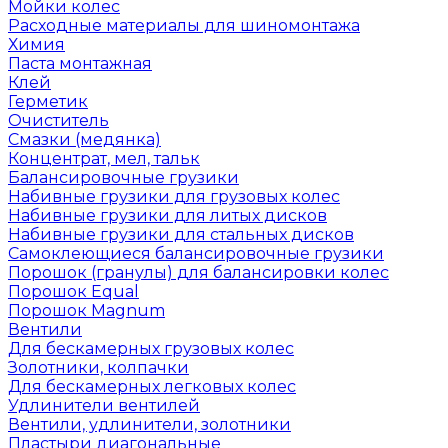
Мойки колес
Расходные материалы для шиномонтажа
Химия
Паста монтажная
Клей
Герметик
Очиститель
Смазки (медянка)
Концентрат, мел, тальк
Балансировочные грузики
Набивные грузики для грузовых колес
Набивные грузики для литых дисков
Набивные грузики для стальных дисков
Самоклеющиеся балансировочные грузики
Порошок (гранулы) для балансировки колес
Порошок Equal
Порошок Magnum
Вентили
Для бескамерных грузовых колес
Золотники, колпачки
Для бескамерных легковых колес
Удлинители вентилей
Вентили, удлинители, золотники
Пластыри диагональные