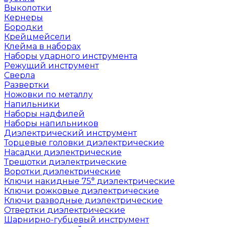
Выколотки
Кернеры
Бородки
Крейцмейсели
Клейма в наборах
Наборы ударного инструмента
Режущий инструмент
Сверла
Развертки
Ножовки по металлу
Напильники
Наборы надфилей
Наборы напильников
Диэлектрический инструмент
Торцевые головки диэлектрические
Насадки диэлектрические
Трещотки диэлектрические
Воротки диэлектрические
Ключи накидные 75° диэлектрические
Ключи рожковые диэлектрические
Ключи разводные диэлектрические
Отвертки диэлектрические
Шарнирно-губцевый инструмент