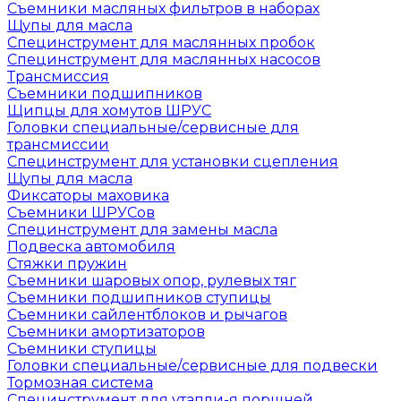
Съемники масляных фильтров в наборах
Щупы для масла
Специнструмент для маслянных пробок
Специнструмент для маслянных насосов
Трансмиссия
Съемники подшипников
Щипцы для хомутов ШРУС
Головки специальные/сервисные для
трансмиссии
Специнструмент для установки сцепления
Щупы для масла
Фиксаторы маховика
Съемники ШРУСов
Специнструмент для замены масла
Подвеска автомобиля
Стяжки пружин
Съемники шаровых опор, рулевых тяг
Съемники подшипников ступицы
Съемники сайлентблоков и рычагов
Съемники амортизаторов
Съемники ступицы
Головки специальные/сервисные для подвески
Тормозная система
Специнструмент для утапли-я поршней