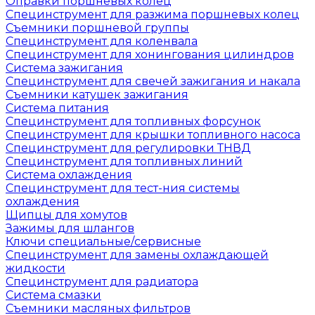
Оправки поршневых колец
Специнструмент для разжима поршневых колец
Съемники поршневой группы
Специнструмент для коленвала
Специнструмент для хонингования цилиндров
Система зажигания
Специнструмент для свечей зажигания и накала
Съемники катушек зажигания
Система питания
Специнструмент для топливных форсунок
Специнструмент для крышки топливного насоса
Специнструмент для регулировки ТНВД
Специнструмент для топливных линий
Система охлаждения
Специнструмент для тест-ния системы
охлаждения
Щипцы для хомутов
Зажимы для шлангов
Ключи специальные/сервисные
Специнструмент для замены охлаждающей
жидкости
Специнструмент для радиатора
Система смазки
Съемники масляных фильтров