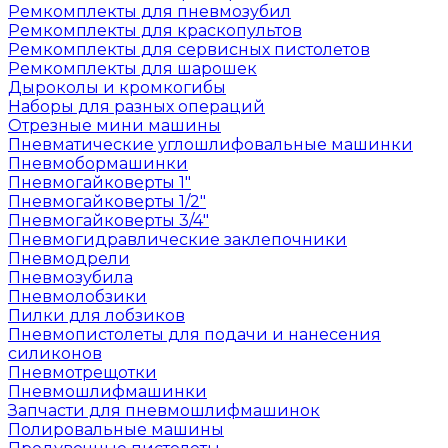
Ремкомплекты для пневмозубил
Ремкомплекты для краскопультов
Ремкомплекты для сервисных пистолетов
Ремкомплекты для шарошек
Дыроколы и кромкогибы
Наборы для разных операций
Отрезные мини машины
Пневматические углошлифовальные машинки
Пневмобормашинки
Пневмогайковерты 1"
Пневмогайковерты 1/2"
Пневмогайковерты 3/4"
Пневмогидравлические заклепочники
Пневмодрели
Пневмозубила
Пневмолобзики
Пилки для лобзиков
Пневмопистолеты для подачи и нанесения
силиконов
Пневмотрещотки
Пневмошлифмашинки
Запчасти для пневмошлифмашинок
Полировальные машины