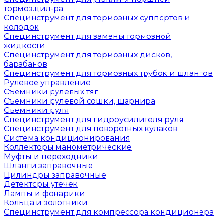
тормоз.цил-ра
Специнструмент для тормозных суппортов и
колодок
Специнструмент для замены тормозной
жидкости
Специнструмент для тормозных дисков,
барабанов
Специнструмент для тормозных трубок и шлангов
Рулевое управление
Съемники рулевых тяг
Съемники рулевой сошки, шарнира
Съемники руля
Специнструмент для гидроусилителя руля
Специнструмент для поворотных кулаков
Система кондиционирования
Коллекторы манометрические
Муфты и переходники
Шланги заправочные
Цилиндры заправочные
Детекторы утечек
Лампы и фонарики
Кольца и золотники
Специнструмент для компрессора кондиционера