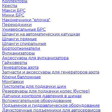
Коллекторы
Кресты
Макси БРС
Мини БРС
Наконечники "елочка"
Переходники
Универсальные БРС
Шланги на автоматических катушках
Шланги прямые
Шланги спиральные
Бортоотжиматели
Вулканизаторы
Аксессуары для вулканизатора
Гайковерты
Генераторы азота
Запчасти и аксессуары для генераторов азота
Ключи баллонные
Монтажки
Пистолеты для подкачки шин
Резервуары для подкачки колес (бустер)
Датчики контроля давления в шинах
Вспомогательное оборудование
Подъемное и гидравлическое оборудование
Двухстоечные подъемники для автосервисов