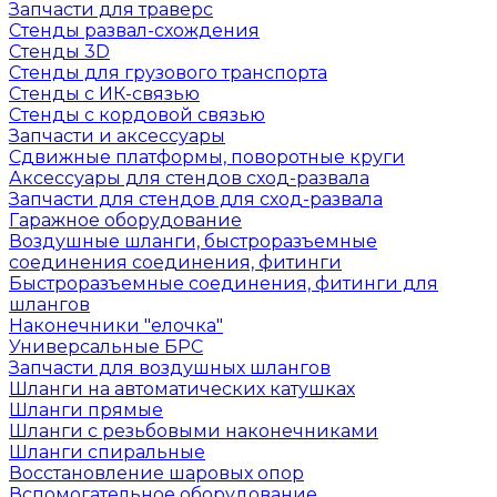
Запчасти для траверс
Стенды развал-схождения
Стенды 3D
Стенды для грузового транспорта
Стенды с ИК-связью
Стенды с кордовой связью
Запчасти и аксессуары
Сдвижные платформы, поворотные круги
Аксессуары для стендов сход-развала
Запчасти для стендов для сход-развала
Гаражное оборудование
Воздушные шланги, быстроразъемные
соединения соединения, фитинги
Быстроразъемные соединения, фитинги для
шлангов
Наконечники "елочка"
Универсальные БРС
Запчасти для воздушных шлангов
Шланги на автоматических катушках
Шланги прямые
Шланги с резьбовыми наконечниками
Шланги спиральные
Восстановление шаровых опор
Вспомогательное оборудование