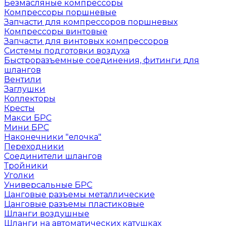
Безмасляные компрессоры
Компрессоры поршневые
Запчасти для компрессоров поршневых
Компрессоры винтовые
Запчасти для винтовых компрессоров
Системы подготовки воздуха
Быстроразъемные соединения, фитинги для
шлангов
Вентили
Заглушки
Коллекторы
Кресты
Макси БРС
Мини БРС
Наконечники "елочка"
Переходники
Соединители шлангов
Тройники
Уголки
Универсальные БРС
Цанговые разъемы металлические
Цанговые разъемы пластиковые
Шланги воздушные
Шланги на автоматических катушках