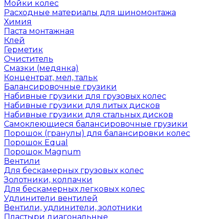
Мойки колес
Расходные материалы для шиномонтажа
Химия
Паста монтажная
Клей
Герметик
Очиститель
Смазки (медянка)
Концентрат, мел, тальк
Балансировочные грузики
Набивные грузики для грузовых колес
Набивные грузики для литых дисков
Набивные грузики для стальных дисков
Самоклеющиеся балансировочные грузики
Порошок (гранулы) для балансировки колес
Порошок Equal
Порошок Magnum
Вентили
Для бескамерных грузовых колес
Золотники, колпачки
Для бескамерных легковых колес
Удлинители вентилей
Вентили, удлинители, золотники
Пластыри диагональные