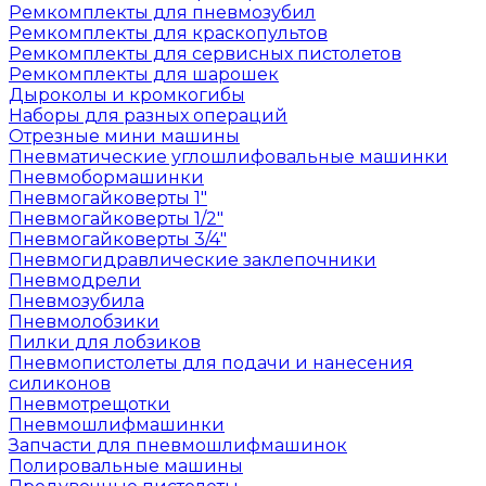
Ремкомплекты для пневмозубил
Ремкомплекты для краскопультов
Ремкомплекты для сервисных пистолетов
Ремкомплекты для шарошек
Дыроколы и кромкогибы
Наборы для разных операций
Отрезные мини машины
Пневматические углошлифовальные машинки
Пневмобормашинки
Пневмогайковерты 1"
Пневмогайковерты 1/2"
Пневмогайковерты 3/4"
Пневмогидравлические заклепочники
Пневмодрели
Пневмозубила
Пневмолобзики
Пилки для лобзиков
Пневмопистолеты для подачи и нанесения
силиконов
Пневмотрещотки
Пневмошлифмашинки
Запчасти для пневмошлифмашинок
Полировальные машины