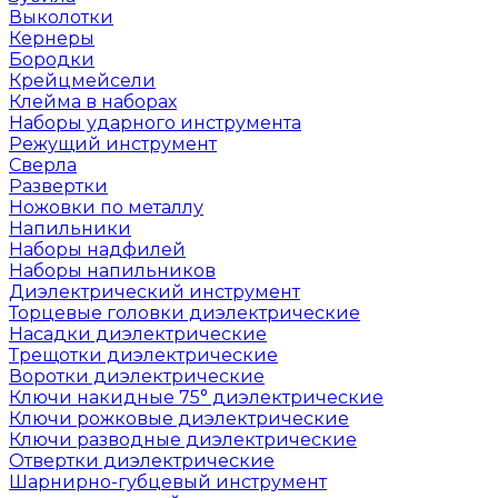
Выколотки
Кернеры
Бородки
Крейцмейсели
Клейма в наборах
Наборы ударного инструмента
Режущий инструмент
Сверла
Развертки
Ножовки по металлу
Напильники
Наборы надфилей
Наборы напильников
Диэлектрический инструмент
Торцевые головки диэлектрические
Насадки диэлектрические
Трещотки диэлектрические
Воротки диэлектрические
Ключи накидные 75° диэлектрические
Ключи рожковые диэлектрические
Ключи разводные диэлектрические
Отвертки диэлектрические
Шарнирно-губцевый инструмент