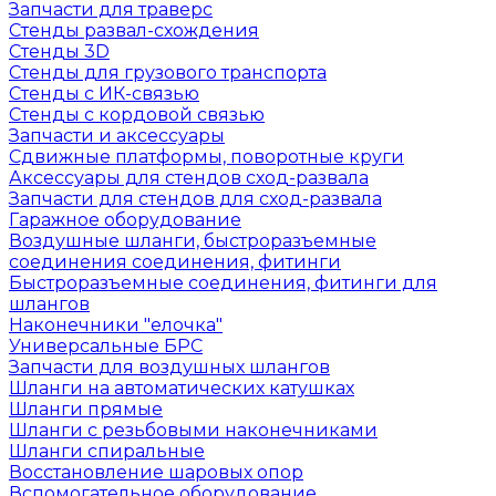
Запчасти для траверс
Стенды развал-схождения
Стенды 3D
Стенды для грузового транспорта
Стенды с ИК-связью
Стенды с кордовой связью
Запчасти и аксессуары
Сдвижные платформы, поворотные круги
Аксессуары для стендов сход-развала
Запчасти для стендов для сход-развала
Гаражное оборудование
Воздушные шланги, быстроразъемные
соединения соединения, фитинги
Быстроразъемные соединения, фитинги для
шлангов
Наконечники "елочка"
Универсальные БРС
Запчасти для воздушных шлангов
Шланги на автоматических катушках
Шланги прямые
Шланги с резьбовыми наконечниками
Шланги спиральные
Восстановление шаровых опор
Вспомогательное оборудование