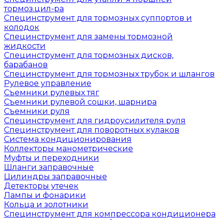
тормоз.цил-ра
Специнструмент для тормозных суппортов и
колодок
Специнструмент для замены тормозной
жидкости
Специнструмент для тормозных дисков,
барабанов
Специнструмент для тормозных трубок и шлангов
Рулевое управление
Съемники рулевых тяг
Съемники рулевой сошки, шарнира
Съемники руля
Специнструмент для гидроусилителя руля
Специнструмент для поворотных кулаков
Система кондиционирования
Коллекторы манометрические
Муфты и переходники
Шланги заправочные
Цилиндры заправочные
Детекторы утечек
Лампы и фонарики
Кольца и золотники
Специнструмент для компрессора кондиционера