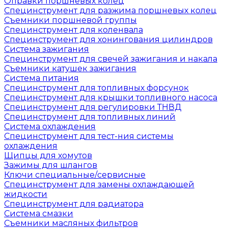
Оправки поршневых колец
Специнструмент для разжима поршневых колец
Съемники поршневой группы
Специнструмент для коленвала
Специнструмент для хонингования цилиндров
Система зажигания
Специнструмент для свечей зажигания и накала
Съемники катушек зажигания
Система питания
Специнструмент для топливных форсунок
Специнструмент для крышки топливного насоса
Специнструмент для регулировки ТНВД
Специнструмент для топливных линий
Система охлаждения
Специнструмент для тест-ния системы
охлаждения
Щипцы для хомутов
Зажимы для шлангов
Ключи специальные/сервисные
Специнструмент для замены охлаждающей
жидкости
Специнструмент для радиатора
Система смазки
Съемники масляных фильтров