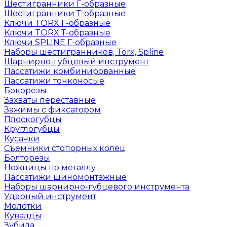
Шестигранники Г-образные
Шестигранники Т-образные
Ключи TORX Г-образные
Ключи TORX Т-образные
Ключи SPLINE Г-образные
Наборы шестигранников, Torx, Spline
Шарнирно-губцевый инструмент
Пассатижи комбинированные
Пассатижи тонконосые
Бокорезы
Захваты переставные
Зажимы с фиксатором
Плоскогубцы
Круглогубцы
Кусачки
Съемники стопорных колец
Болторезы
Ножницы по металлу
Пассатижи шиномонтажные
Наборы шарнирно-губцевого инструмента
Ударный инструмент
Молотки
Кувалды
Зубила