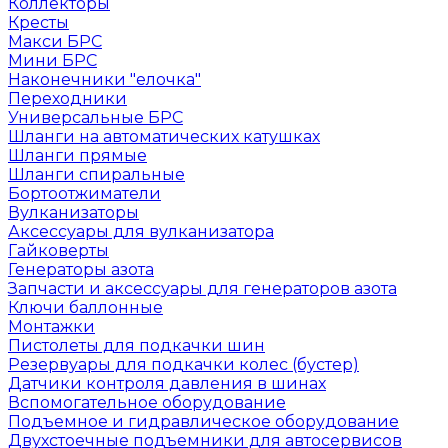
Коллекторы
Кресты
Макси БРС
Мини БРС
Наконечники "елочка"
Переходники
Универсальные БРС
Шланги на автоматических катушках
Шланги прямые
Шланги спиральные
Бортоотжиматели
Вулканизаторы
Аксессуары для вулканизатора
Гайковерты
Генераторы азота
Запчасти и аксессуары для генераторов азота
Ключи баллонные
Монтажки
Пистолеты для подкачки шин
Резервуары для подкачки колес (бустер)
Датчики контроля давления в шинах
Вспомогательное оборудование
Подъемное и гидравлическое оборудование
Двухстоечные подъемники для автосервисов