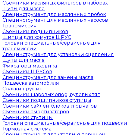
Съемники масляных фильтров в наборах
Щупы для масла
Специнструмент для маслянных пробок
Специнструмент для маслянных насосов
Трансмиссия
Съемники подшипников
Щипцы для хомутов ШРУС
Головки специальные/сервисные для
трансмиссии
Специнструмент для установки сцепления
Щупы для масла
Фиксаторы маховика
Съемники ШРУСов
Специнструмент для замены масла
Подвеска автомобиля
Стяжки пружин
Съемники шаровых опор, рулевых тяг
Съемники подшипников ступицы
Съемники сайлентблоков и рычагов
Съемники амортизаторов
Съемники ступицы
Головки специальные/сервисные для подвески
Тормозная система
Специнструмент для утапли-я поршней