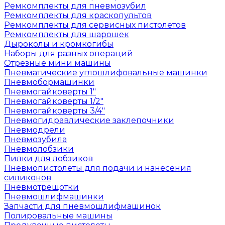
Ремкомплекты для пневмозубил
Ремкомплекты для краскопультов
Ремкомплекты для сервисных пистолетов
Ремкомплекты для шарошек
Дыроколы и кромкогибы
Наборы для разных операций
Отрезные мини машины
Пневматические углошлифовальные машинки
Пневмобормашинки
Пневмогайковерты 1"
Пневмогайковерты 1/2"
Пневмогайковерты 3/4"
Пневмогидравлические заклепочники
Пневмодрели
Пневмозубила
Пневмолобзики
Пилки для лобзиков
Пневмопистолеты для подачи и нанесения
силиконов
Пневмотрещотки
Пневмошлифмашинки
Запчасти для пневмошлифмашинок
Полировальные машины