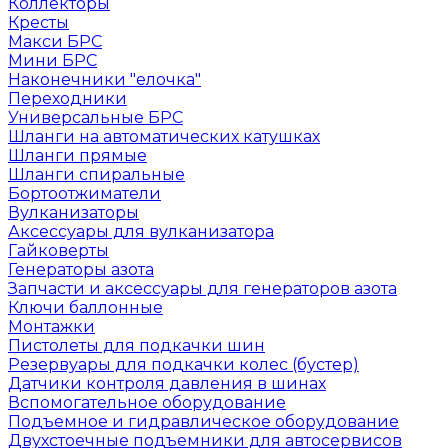
Коллекторы
Кресты
Макси БРС
Мини БРС
Наконечники "елочка"
Переходники
Универсальные БРС
Шланги на автоматических катушках
Шланги прямые
Шланги спиральные
Бортоотжиматели
Вулканизаторы
Аксессуары для вулканизатора
Гайковерты
Генераторы азота
Запчасти и аксессуары для генераторов азота
Ключи баллонные
Монтажки
Пистолеты для подкачки шин
Резервуары для подкачки колес (бустер)
Датчики контроля давления в шинах
Вспомогательное оборудование
Подъемное и гидравлическое оборудование
Двухстоечные подъемники для автосервисов