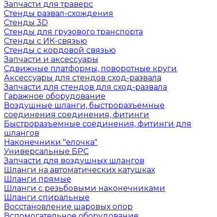
Запчасти для траверс
Стенды развал-схождения
Стенды 3D
Стенды для грузового транспорта
Стенды с ИК-связью
Стенды с кордовой связью
Запчасти и аксессуары
Сдвижные платформы, поворотные круги
Аксессуары для стендов сход-развала
Запчасти для стендов для сход-развала
Гаражное оборудование
Воздушные шланги, быстроразъемные
соединения соединения, фитинги
Быстроразъемные соединения, фитинги для
шлангов
Наконечники "елочка"
Универсальные БРС
Запчасти для воздушных шлангов
Шланги на автоматических катушках
Шланги прямые
Шланги с резьбовыми наконечниками
Шланги спиральные
Восстановление шаровых опор
Вспомогательное оборудование