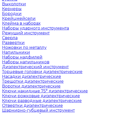
Выколотки
Кернеры
Бородки
Крейцмейсели
Клейма в наборах
Наборы ударного инструмента
Режущий инструмент
Сверла
Развертки
Ножовки по металлу
Напильники
Наборы надфилей
Наборы напильников
Диэлектрический инструмент
Торцевые головки диэлектрические
Насадки диэлектрические
Трещотки диэлектрические
Воротки диэлектрические
Ключи накидные 75° диэлектрические
Ключи рожковые диэлектрические
Ключи разводные диэлектрические
Отвертки диэлектрические
Шарнирно-губцевый инструмент