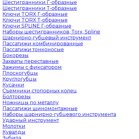
Шестигранники Г-образные
Шестигранники Т-образные
Ключи TORX Г-образные
Ключи TORX Т-образные
Ключи SPLINE Г-образные
Наборы шестигранников, Torx, Spline
Шарнирно-губцевый инструмент
Пассатижи комбинированные
Пассатижи тонконосые
Бокорезы
Захваты переставные
Зажимы с фиксатором
Плоскогубцы
Круглогубцы
Кусачки
Съемники стопорных колец
Болторезы
Ножницы по металлу
Пассатижи шиномонтажные
Наборы шарнирно-губцевого инструмента
Ударный инструмент
Молотки
Кувалды
Зубила