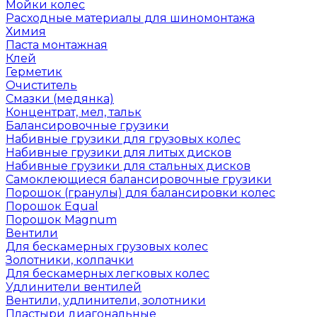
Мойки колес
Расходные материалы для шиномонтажа
Химия
Паста монтажная
Клей
Герметик
Очиститель
Смазки (медянка)
Концентрат, мел, тальк
Балансировочные грузики
Набивные грузики для грузовых колес
Набивные грузики для литых дисков
Набивные грузики для стальных дисков
Самоклеющиеся балансировочные грузики
Порошок (гранулы) для балансировки колес
Порошок Equal
Порошок Magnum
Вентили
Для бескамерных грузовых колес
Золотники, колпачки
Для бескамерных легковых колес
Удлинители вентилей
Вентили, удлинители, золотники
Пластыри диагональные