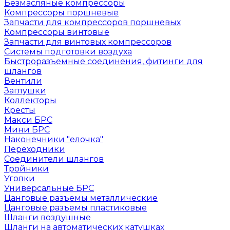
Безмасляные компрессоры
Компрессоры поршневые
Запчасти для компрессоров поршневых
Компрессоры винтовые
Запчасти для винтовых компрессоров
Системы подготовки воздуха
Быстроразъемные соединения, фитинги для
шлангов
Вентили
Заглушки
Коллекторы
Кресты
Макси БРС
Мини БРС
Наконечники "елочка"
Переходники
Соединители шлангов
Тройники
Уголки
Универсальные БРС
Цанговые разъемы металлические
Цанговые разъемы пластиковые
Шланги воздушные
Шланги на автоматических катушках