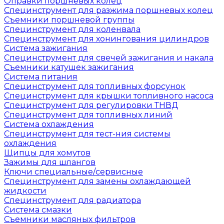
Оправки поршневых колец
Специнструмент для разжима поршневых колец
Съемники поршневой группы
Специнструмент для коленвала
Специнструмент для хонингования цилиндров
Система зажигания
Специнструмент для свечей зажигания и накала
Съемники катушек зажигания
Система питания
Специнструмент для топливных форсунок
Специнструмент для крышки топливного насоса
Специнструмент для регулировки ТНВД
Специнструмент для топливных линий
Система охлаждения
Специнструмент для тест-ния системы
охлаждения
Щипцы для хомутов
Зажимы для шлангов
Ключи специальные/сервисные
Специнструмент для замены охлаждающей
жидкости
Специнструмент для радиатора
Система смазки
Съемники масляных фильтров