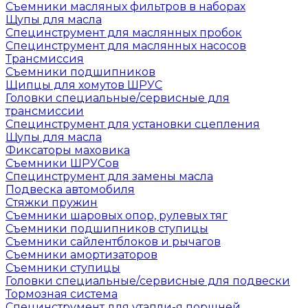
Съемники масляных фильтров в наборах
Щупы для масла
Специнструмент для маслянных пробок
Специнструмент для маслянных насосов
Трансмиссия
Съемники подшипников
Щипцы для хомутов ШРУС
Головки специальные/сервисные для
трансмиссии
Специнструмент для установки сцепления
Щупы для масла
Фиксаторы маховика
Съемники ШРУСов
Специнструмент для замены масла
Подвеска автомобиля
Стяжки пружин
Съемники шаровых опор, рулевых тяг
Съемники подшипников ступицы
Съемники сайлентблоков и рычагов
Съемники амортизаторов
Съемники ступицы
Головки специальные/сервисные для подвески
Тормозная система
Специнструмент для утапли-я поршней