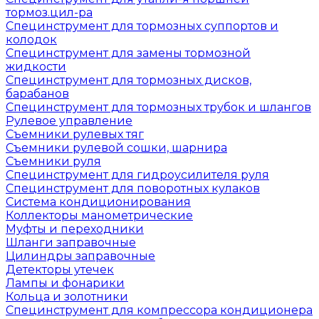
тормоз.цил-ра
Специнструмент для тормозных суппортов и
колодок
Специнструмент для замены тормозной
жидкости
Специнструмент для тормозных дисков,
барабанов
Специнструмент для тормозных трубок и шлангов
Рулевое управление
Съемники рулевых тяг
Съемники рулевой сошки, шарнира
Съемники руля
Специнструмент для гидроусилителя руля
Специнструмент для поворотных кулаков
Система кондиционирования
Коллекторы манометрические
Муфты и переходники
Шланги заправочные
Цилиндры заправочные
Детекторы утечек
Лампы и фонарики
Кольца и золотники
Специнструмент для компрессора кондиционера