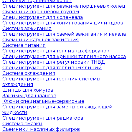
Оправки поршневых колец
Специнструмент для разжима поршневых колец
Съемники поршневой группы
Специнструмент для коленвала
Специнструмент для хонингования цилиндров
Система зажигания
Специнструмент для свечей зажигания и накала
Съемники катушек зажигания
Система питания
Специнструмент для топливных форсунок
Специнструмент для крышки топливного насоса
Специнструмент для регулировки ТНВД
Специнструмент для топливных линий
Система охлаждения
Специнструмент для тест-ния системы
охлаждения
Щипцы для хомутов
Зажимы для шлангов
Ключи специальные/сервисные
Специнструмент для замены охлаждающей
жидкости
Специнструмент для радиатора
Система смазки
Съемники масляных фильтров