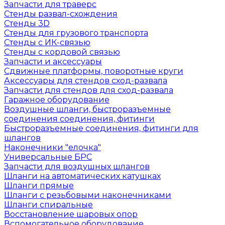
Запчасти для траверс
Стенды развал-схождения
Стенды 3D
Стенды для грузового транспорта
Стенды с ИК-связью
Стенды с кордовой связью
Запчасти и аксессуары
Сдвижные платформы, поворотные круги
Аксессуары для стендов сход-развала
Запчасти для стендов для сход-развала
Гаражное оборудование
Воздушные шланги, быстроразъемные
соединения соединения, фитинги
Быстроразъемные соединения, фитинги для
шлангов
Наконечники "елочка"
Универсальные БРС
Запчасти для воздушных шлангов
Шланги на автоматических катушках
Шланги прямые
Шланги с резьбовыми наконечниками
Шланги спиральные
Восстановление шаровых опор
Вспомогательное оборудование