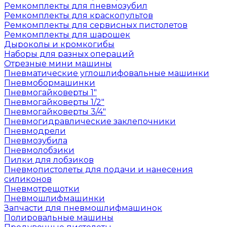
Ремкомплекты для пневмозубил
Ремкомплекты для краскопультов
Ремкомплекты для сервисных пистолетов
Ремкомплекты для шарошек
Дыроколы и кромкогибы
Наборы для разных операций
Отрезные мини машины
Пневматические углошлифовальные машинки
Пневмобормашинки
Пневмогайковерты 1"
Пневмогайковерты 1/2"
Пневмогайковерты 3/4"
Пневмогидравлические заклепочники
Пневмодрели
Пневмозубила
Пневмолобзики
Пилки для лобзиков
Пневмопистолеты для подачи и нанесения
силиконов
Пневмотрещотки
Пневмошлифмашинки
Запчасти для пневмошлифмашинок
Полировальные машины