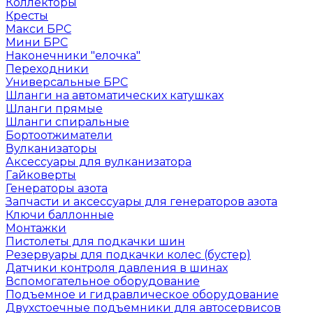
Коллекторы
Кресты
Макси БРС
Мини БРС
Наконечники "елочка"
Переходники
Универсальные БРС
Шланги на автоматических катушках
Шланги прямые
Шланги спиральные
Бортоотжиматели
Вулканизаторы
Аксессуары для вулканизатора
Гайковерты
Генераторы азота
Запчасти и аксессуары для генераторов азота
Ключи баллонные
Монтажки
Пистолеты для подкачки шин
Резервуары для подкачки колес (бустер)
Датчики контроля давления в шинах
Вспомогательное оборудование
Подъемное и гидравлическое оборудование
Двухстоечные подъемники для автосервисов