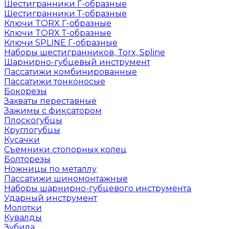
Шестигранники Г-образные
Шестигранники Т-образные
Ключи TORX Г-образные
Ключи TORX Т-образные
Ключи SPLINE Г-образные
Наборы шестигранников, Torx, Spline
Шарнирно-губцевый инструмент
Пассатижи комбинированные
Пассатижи тонконосые
Бокорезы
Захваты переставные
Зажимы с фиксатором
Плоскогубцы
Круглогубцы
Кусачки
Съемники стопорных колец
Болторезы
Ножницы по металлу
Пассатижи шиномонтажные
Наборы шарнирно-губцевого инструмента
Ударный инструмент
Молотки
Кувалды
Зубила