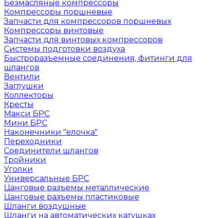
Безмасляные компрессоры
Компрессоры поршневые
Запчасти для компрессоров поршневых
Компрессоры винтовые
Запчасти для винтовых компрессоров
Системы подготовки воздуха
Быстроразъемные соединения, фитинги для
шлангов
Вентили
Заглушки
Коллекторы
Кресты
Макси БРС
Мини БРС
Наконечники "елочка"
Переходники
Соединители шлангов
Тройники
Уголки
Универсальные БРС
Цанговые разъемы металлические
Цанговые разъемы пластиковые
Шланги воздушные
Шланги на автоматических катушках