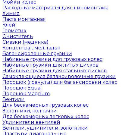
Мойки колес
Расходные материалы для шиномонтажа
Химия
Паста монтажная
Клей
Герметик
Очиститель
Смазки (медянка)
Концентрат, мел, тальк
Балансировочные грузики
Набивные грузики для грузовых колес
Набивные грузики для литых дисков
Набивные грузики для стальных дисков
Самоклеющиеся балансировочные грузики
Порошок (гранулы) для балансировки колес
Порошок Equal
Порошок Magnum
Вентили
Для бескамерных грузовых колес
Золотники, колпачки
Для бескамерных легковых колес
Удлинители вентилей
Вентили, удлинители, золотники
Пластыри диагональные