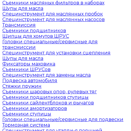
Съемники масляных фильтров в наборах
Щупы для масла
Специнструмент для маслянных пробок
Специнструмент для маслянных насосов
Трансмиссия
Съемники подшипников
Щипцы для хомутов ШРУС
Головки специальные/сервисные для
трансмиссии
Специнструмент для установки сцепления
Щупы для масла
Фиксаторы маховика
Съемники ШРУСов
Специнструмент для замены масла
Подвеска автомобиля
Стяжки пружин
Съемники шаровых опор, рулевых тяг
Съемники подшипников ступицы
Съемники сайлентблоков и рычагов
Съемники амортизаторов
Съемники ступицы
Головки специальные/сервисные для подвески
Тормозная система
Специнструмент для утапли-я поршней