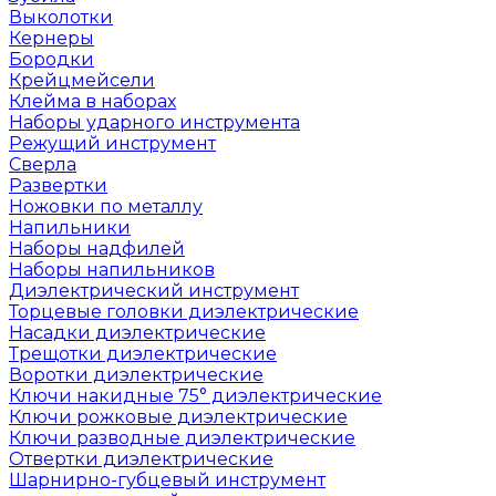
Выколотки
Кернеры
Бородки
Крейцмейсели
Клейма в наборах
Наборы ударного инструмента
Режущий инструмент
Сверла
Развертки
Ножовки по металлу
Напильники
Наборы надфилей
Наборы напильников
Диэлектрический инструмент
Торцевые головки диэлектрические
Насадки диэлектрические
Трещотки диэлектрические
Воротки диэлектрические
Ключи накидные 75° диэлектрические
Ключи рожковые диэлектрические
Ключи разводные диэлектрические
Отвертки диэлектрические
Шарнирно-губцевый инструмент