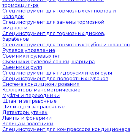
тормоз.цил-ра
Специнструмент для тормозных суппортов и
колодок
Специнструмент для замены тормозной
жидкости
Специнструмент для тормозных дисков,
барабанов
Специнструмент для тормозных трубок и шлангов
Рулевое управление
Съемники рулевых тяг
Съемники рулевой сошки, шарнира
Съемники руля
Специнструмент для гидроусилителя руля
Специнструмент для поворотных кулаков
Система кондиционирования
Коллекторы манометрические
Муфты и переходники
Шланги заправочные
Цилиндры заправочные
Детекторы утечек
Лампы и фонарики
Кольца и золотники
Специнструмент для компрессора кондиционера