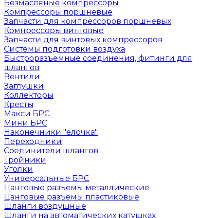
Безмасляные компрессоры
Компрессоры поршневые
Запчасти для компрессоров поршневых
Компрессоры винтовые
Запчасти для винтовых компрессоров
Системы подготовки воздуха
Быстроразъемные соединения, фитинги для
шлангов
Вентили
Заглушки
Коллекторы
Кресты
Макси БРС
Мини БРС
Наконечники "елочка"
Переходники
Соединители шлангов
Тройники
Уголки
Универсальные БРС
Цанговые разъемы металлические
Цанговые разъемы пластиковые
Шланги воздушные
Шланги на автоматических катушках