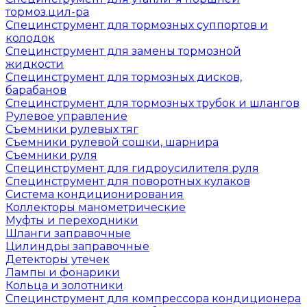
тормоз.цил-ра
Специнструмент для тормозных суппортов и
колодок
Специнструмент для замены тормозной
жидкости
Специнструмент для тормозных дисков,
барабанов
Специнструмент для тормозных трубок и шлангов
Рулевое управление
Съемники рулевых тяг
Съемники рулевой сошки, шарнира
Съемники руля
Специнструмент для гидроусилителя руля
Специнструмент для поворотных кулаков
Система кондиционирования
Коллекторы манометрические
Муфты и переходники
Шланги заправочные
Цилиндры заправочные
Детекторы утечек
Лампы и фонарики
Кольца и золотники
Специнструмент для компрессора кондиционера