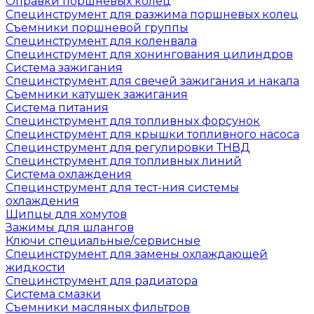
Оправки поршневых колец
Специнструмент для разжима поршневых колец
Съемники поршневой группы
Специнструмент для коленвала
Специнструмент для хонингования цилиндров
Система зажигания
Специнструмент для свечей зажигания и накала
Съемники катушек зажигания
Система питания
Специнструмент для топливных форсунок
Специнструмент для крышки топливного насоса
Специнструмент для регулировки ТНВД
Специнструмент для топливных линий
Система охлаждения
Специнструмент для тест-ния системы
охлаждения
Щипцы для хомутов
Зажимы для шлангов
Ключи специальные/сервисные
Специнструмент для замены охлаждающей
жидкости
Специнструмент для радиатора
Система смазки
Съемники масляных фильтров