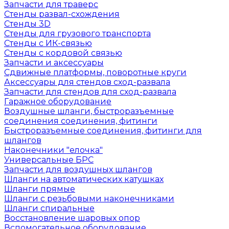
Запчасти для траверс
Стенды развал-схождения
Стенды 3D
Стенды для грузового транспорта
Стенды с ИК-связью
Стенды с кордовой связью
Запчасти и аксессуары
Сдвижные платформы, поворотные круги
Аксессуары для стендов сход-развала
Запчасти для стендов для сход-развала
Гаражное оборудование
Воздушные шланги, быстроразъемные
соединения соединения, фитинги
Быстроразъемные соединения, фитинги для
шлангов
Наконечники "елочка"
Универсальные БРС
Запчасти для воздушных шлангов
Шланги на автоматических катушках
Шланги прямые
Шланги с резьбовыми наконечниками
Шланги спиральные
Восстановление шаровых опор
Вспомогательное оборудование