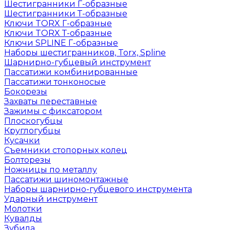
Шестигранники Г-образные
Шестигранники Т-образные
Ключи TORX Г-образные
Ключи TORX Т-образные
Ключи SPLINE Г-образные
Наборы шестигранников, Torx, Spline
Шарнирно-губцевый инструмент
Пассатижи комбинированные
Пассатижи тонконосые
Бокорезы
Захваты переставные
Зажимы с фиксатором
Плоскогубцы
Круглогубцы
Кусачки
Съемники стопорных колец
Болторезы
Ножницы по металлу
Пассатижи шиномонтажные
Наборы шарнирно-губцевого инструмента
Ударный инструмент
Молотки
Кувалды
Зубила