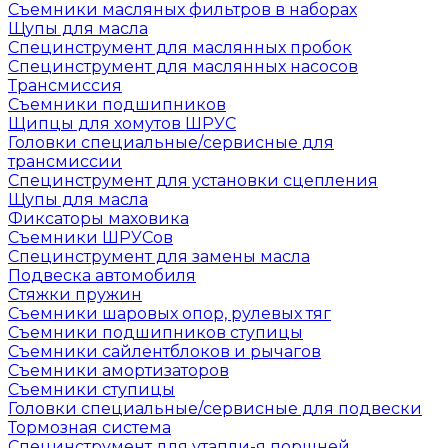
Съемники масляных фильтров в наборах
Щупы для масла
Специнструмент для маслянных пробок
Специнструмент для маслянных насосов
Трансмиссия
Съемники подшипников
Щипцы для хомутов ШРУС
Головки специальные/сервисные для
трансмиссии
Специнструмент для установки сцепления
Щупы для масла
Фиксаторы маховика
Съемники ШРУСов
Специнструмент для замены масла
Подвеска автомобиля
Стяжки пружин
Съемники шаровых опор, рулевых тяг
Съемники подшипников ступицы
Съемники сайлентблоков и рычагов
Съемники амортизаторов
Съемники ступицы
Головки специальные/сервисные для подвески
Тормозная система
Специнструмент для утапли-я поршней