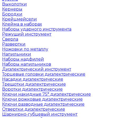
Выколотки
Кернеры
Бородки
Крейцмейсели
Клейма в наборах
Наборы ударного инструмента
Режущий инструмент
Сверла
Развертки
Ножовки по металлу
Напильники
Наборы надфилей
Наборы напильников
Диэлектрический инструмент
Торцевые головки диэлектрические
Насадки диэлектрические
Трещотки диэлектрические
Воротки диэлектрические
Ключи накидные 75° диэлектрические
Ключи рожковые диэлектрические
Ключи разводные диэлектрические
Отвертки диэлектрические
Шарнирно-губцевый инструмент