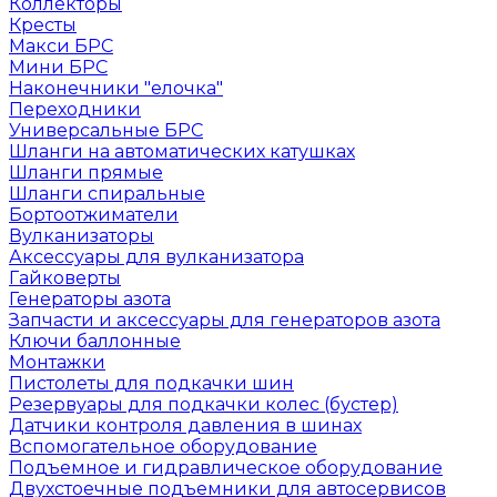
Коллекторы
Кресты
Макси БРС
Мини БРС
Наконечники "елочка"
Переходники
Универсальные БРС
Шланги на автоматических катушках
Шланги прямые
Шланги спиральные
Бортоотжиматели
Вулканизаторы
Аксессуары для вулканизатора
Гайковерты
Генераторы азота
Запчасти и аксессуары для генераторов азота
Ключи баллонные
Монтажки
Пистолеты для подкачки шин
Резервуары для подкачки колес (бустер)
Датчики контроля давления в шинах
Вспомогательное оборудование
Подъемное и гидравлическое оборудование
Двухстоечные подъемники для автосервисов