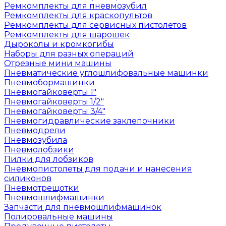
Ремкомплекты для пневмозубил
Ремкомплекты для краскопультов
Ремкомплекты для сервисных пистолетов
Ремкомплекты для шарошек
Дыроколы и кромкогибы
Наборы для разных операций
Отрезные мини машины
Пневматические углошлифовальные машинки
Пневмобормашинки
Пневмогайковерты 1"
Пневмогайковерты 1/2"
Пневмогайковерты 3/4"
Пневмогидравлические заклепочники
Пневмодрели
Пневмозубила
Пневмолобзики
Пилки для лобзиков
Пневмопистолеты для подачи и нанесения
силиконов
Пневмотрещотки
Пневмошлифмашинки
Запчасти для пневмошлифмашинок
Полировальные машины