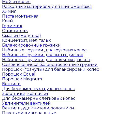
Мойки колес
Расходные материалы для шиномонтажа
Химия
Паста монтажная
Клей
Герметик
Очиститель
Смазки (медянка)
Концентрат, мел, тальк
Балансировочные грузики
Набивные грузики для грузовых колес
Набивные грузики для литых дисков
Набивные грузики для стальных дисков
Самоклеющиеся балансировочные грузики
Порошок (гранулы) для балансировки колес
Порошок Equal
Порошок Magnum
Вентили
Для бескамерных грузовых колес
Золотники, колпачки
Для бескамерных легковых колес
Удлинители вентилей
Вентили, удлинители, золотники
Пластыри диагональные