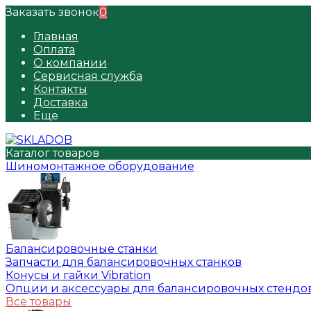
Заказать звонок
0
Главная
Оплата
О компании
Сервисная служба
Контакты
Доставка
Еще
Каталог товаров
Шиномонтажное оборудование
Балансировочные станки
Запчасти для балансировочных станков
Конусы и гайки Vibration
Опции и аксессуары для балансировочных стендо
Все товары