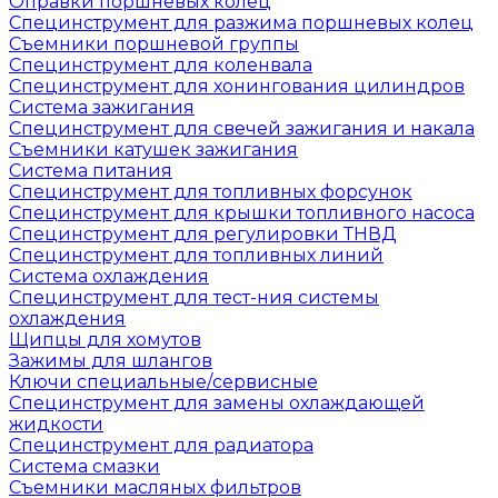
Оправки поршневых колец
Специнструмент для разжима поршневых колец
Съемники поршневой группы
Специнструмент для коленвала
Специнструмент для хонингования цилиндров
Система зажигания
Специнструмент для свечей зажигания и накала
Съемники катушек зажигания
Система питания
Специнструмент для топливных форсунок
Специнструмент для крышки топливного насоса
Специнструмент для регулировки ТНВД
Специнструмент для топливных линий
Система охлаждения
Специнструмент для тест-ния системы
охлаждения
Щипцы для хомутов
Зажимы для шлангов
Ключи специальные/сервисные
Специнструмент для замены охлаждающей
жидкости
Специнструмент для радиатора
Система смазки
Съемники масляных фильтров