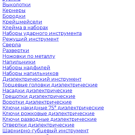
Выколотки
Кернеры
Бородки
Крейцмейсели
Клейма в наборах
Наборы ударного инструмента
Режущий инструмент
Сверла
Развертки
Ножовки по металлу
Напильники
Наборы надфилей
Наборы напильников
Диэлектрический инструмент
Торцевые головки диэлектрические
Насадки диэлектрические
Трещотки диэлектрические
Воротки диэлектрические
Ключи накидные 75° диэлектрические
Ключи рожковые диэлектрические
Ключи разводные диэлектрические
Отвертки диэлектрические
Шарнирно-губцевый инструмент