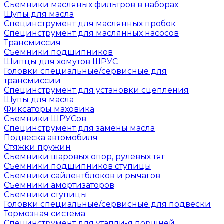
Съемники масляных фильтров в наборах
Щупы для масла
Специнструмент для маслянных пробок
Специнструмент для маслянных насосов
Трансмиссия
Съемники подшипников
Щипцы для хомутов ШРУС
Головки специальные/сервисные для
трансмиссии
Специнструмент для установки сцепления
Щупы для масла
Фиксаторы маховика
Съемники ШРУСов
Специнструмент для замены масла
Подвеска автомобиля
Стяжки пружин
Съемники шаровых опор, рулевых тяг
Съемники подшипников ступицы
Съемники сайлентблоков и рычагов
Съемники амортизаторов
Съемники ступицы
Головки специальные/сервисные для подвески
Тормозная система
Специнструмент для утапли-я поршней