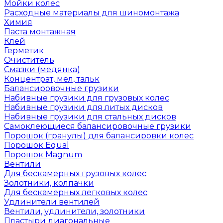
Мойки колес
Расходные материалы для шиномонтажа
Химия
Паста монтажная
Клей
Герметик
Очиститель
Смазки (медянка)
Концентрат, мел, тальк
Балансировочные грузики
Набивные грузики для грузовых колес
Набивные грузики для литых дисков
Набивные грузики для стальных дисков
Самоклеющиеся балансировочные грузики
Порошок (гранулы) для балансировки колес
Порошок Equal
Порошок Magnum
Вентили
Для бескамерных грузовых колес
Золотники, колпачки
Для бескамерных легковых колес
Удлинители вентилей
Вентили, удлинители, золотники
Пластыри диагональные