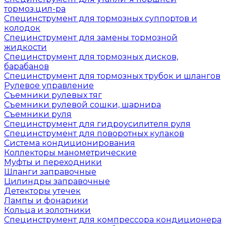
тормоз.цил-ра
Специнструмент для тормозных суппортов и
колодок
Специнструмент для замены тормозной
жидкости
Специнструмент для тормозных дисков,
барабанов
Специнструмент для тормозных трубок и шлангов
Рулевое управление
Съемники рулевых тяг
Съемники рулевой сошки, шарнира
Съемники руля
Специнструмент для гидроусилителя руля
Специнструмент для поворотных кулаков
Система кондиционирования
Коллекторы манометрические
Муфты и переходники
Шланги заправочные
Цилиндры заправочные
Детекторы утечек
Лампы и фонарики
Кольца и золотники
Специнструмент для компрессора кондиционера