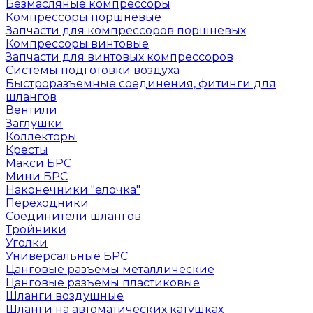
Безмасляные компрессоры
Компрессоры поршневые
Запчасти для компрессоров поршневых
Компрессоры винтовые
Запчасти для винтовых компрессоров
Системы подготовки воздуха
Быстроразъемные соединения, фитинги для
шлангов
Вентили
Заглушки
Коллекторы
Кресты
Макси БРС
Мини БРС
Наконечники "елочка"
Переходники
Соединители шлангов
Тройники
Уголки
Универсальные БРС
Цанговые разъемы металлические
Цанговые разъемы пластиковые
Шланги воздушные
Шланги на автоматических катушках