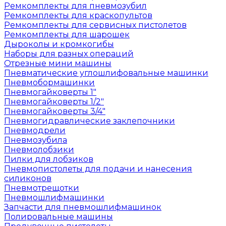
Ремкомплекты для пневмозубил
Ремкомплекты для краскопультов
Ремкомплекты для сервисных пистолетов
Ремкомплекты для шарошек
Дыроколы и кромкогибы
Наборы для разных операций
Отрезные мини машины
Пневматические углошлифовальные машинки
Пневмобормашинки
Пневмогайковерты 1"
Пневмогайковерты 1/2"
Пневмогайковерты 3/4"
Пневмогидравлические заклепочники
Пневмодрели
Пневмозубила
Пневмолобзики
Пилки для лобзиков
Пневмопистолеты для подачи и нанесения
силиконов
Пневмотрещотки
Пневмошлифмашинки
Запчасти для пневмошлифмашинок
Полировальные машины