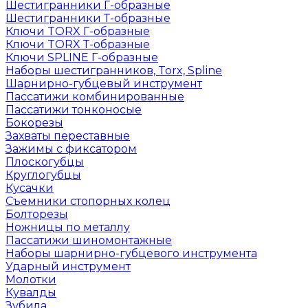
Шестигранники Г-образные
Шестигранники Т-образные
Ключи TORX Г-образные
Ключи TORX Т-образные
Ключи SPLINE Г-образные
Наборы шестигранников, Torx, Spline
Шарнирно-губцевый инструмент
Пассатижи комбинированные
Пассатижи тонконосые
Бокорезы
Захваты переставные
Зажимы с фиксатором
Плоскогубцы
Круглогубцы
Кусачки
Съемники стопорных колец
Болторезы
Ножницы по металлу
Пассатижи шиномонтажные
Наборы шарнирно-губцевого инструмента
Ударный инструмент
Молотки
Кувалды
Зубила