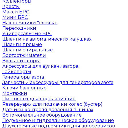
Коллекторы
Кресты
Макси БРС
Мини БРС
Наконечники "елочка"
Переходники
Универсальные БРС
Шланги на автоматических катушках
Шланги прямые
Шланги спиральные
Бортоотжиматели
Вулканизаторы
Аксессуары для вулканизатора
Гайковерты
Генераторы азота
Запчасти и аксессуары для генераторов азота
Ключи баллонные
Монтажки
Пистолеты для подкачки шин
Резервуары для подкачки колес (бустер)
Датчики контроля давления в шинах
Вспомогательное оборудование
Подъемное и гидравлическое оборудование
Двухстоечные подъемники для автосервисов