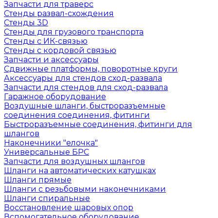
Запчасти для траверс
Стенды развал-схождения
Стенды 3D
Стенды для грузового транспорта
Стенды с ИК-связью
Стенды с кордовой связью
Запчасти и аксессуары
Сдвижные платформы, поворотные круги
Аксессуары для стендов сход-развала
Запчасти для стендов для сход-развала
Гаражное оборудование
Воздушные шланги, быстроразъемные
соединения соединения, фитинги
Быстроразъемные соединения, фитинги для
шлангов
Наконечники "елочка"
Универсальные БРС
Запчасти для воздушных шлангов
Шланги на автоматических катушках
Шланги прямые
Шланги с резьбовыми наконечниками
Шланги спиральные
Восстановление шаровых опор
Вспомогательное оборудование