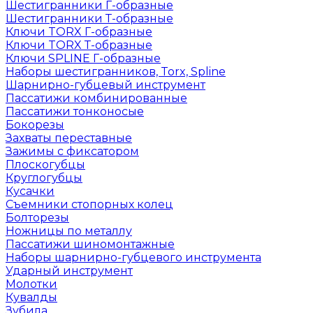
Шестигранники Г-образные
Шестигранники Т-образные
Ключи TORX Г-образные
Ключи TORX Т-образные
Ключи SPLINE Г-образные
Наборы шестигранников, Torx, Spline
Шарнирно-губцевый инструмент
Пассатижи комбинированные
Пассатижи тонконосые
Бокорезы
Захваты переставные
Зажимы с фиксатором
Плоскогубцы
Круглогубцы
Кусачки
Съемники стопорных колец
Болторезы
Ножницы по металлу
Пассатижи шиномонтажные
Наборы шарнирно-губцевого инструмента
Ударный инструмент
Молотки
Кувалды
Зубила