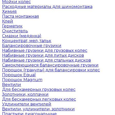
Мойки колес
Расходные материалы для шиномонтажа
Химия
Паста монтажная
Клей
Герметик
Очиститель
Смазки (медянка)
Концентрат, мел, тальк
Балансировочные грузики
Набивные грузики для грузовых колес
Набивные грузики для литых дисков
Набивные грузики для стальных дисков
Самоклеющиеся балансировочные грузики
Порошок (гранулы) для балансировки колес
Порошок Equal
Порошок Magnum
Вентили
Для бескамерных грузовых колес
Золотники, колпачки
Для бескамерных легковых колес
Удлинители вентилей
Вентили, удлинители, золотники
Пластыри диагональные