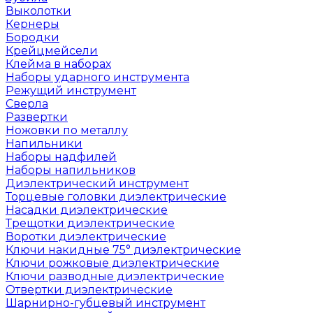
Выколотки
Кернеры
Бородки
Крейцмейсели
Клейма в наборах
Наборы ударного инструмента
Режущий инструмент
Сверла
Развертки
Ножовки по металлу
Напильники
Наборы надфилей
Наборы напильников
Диэлектрический инструмент
Торцевые головки диэлектрические
Насадки диэлектрические
Трещотки диэлектрические
Воротки диэлектрические
Ключи накидные 75° диэлектрические
Ключи рожковые диэлектрические
Ключи разводные диэлектрические
Отвертки диэлектрические
Шарнирно-губцевый инструмент