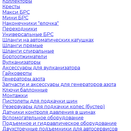
Коллекторы
Кресты
Макси БРС
Мини БРС
Наконечники "елочка"
Переходники
Универсальные БРС
Шланги на автоматических катушках
Шланги прямые
Шланги спиральные
Бортоотжиматели
Вулканизаторы
Аксессуары для вулканизатора
Гайковерты
Генераторы азота
Запчасти и аксессуары для генераторов азота
Ключи баллонные
Монтажки
Пистолеты для подкачки шин
Резервуары для подкачки колес (бустер)
Датчики контроля давления в шинах
Вспомогательное оборудование
Подъемное и гидравлическое оборудование
Двухстоечные подъемники для автосервисов