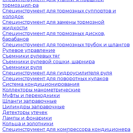
тормоз.цил-ра
Специнструмент для тормозных суппортов и
колодок
Специнструмент для замены тормозной
жидкости
Специнструмент для тормозных дисков,
барабанов
Специнструмент для тормозных трубок и шлангов
Рулевое управление
Съемники рулевых тяг
Съемники рулевой сошки, шарнира
Съемники руля
Специнструмент для гидроусилителя руля
Специнструмент для поворотных кулаков
Система кондиционирования
Коллекторы манометрические
Муфты и переходники
Шланги заправочные
Цилиндры заправочные
Детекторы утечек
Лампы и фонарики
Кольца и золотники
Специнструмент для компрессора кондиционера