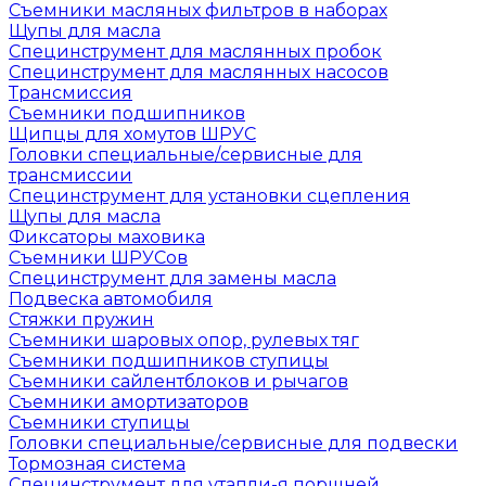
Съемники масляных фильтров в наборах
Щупы для масла
Специнструмент для маслянных пробок
Специнструмент для маслянных насосов
Трансмиссия
Съемники подшипников
Щипцы для хомутов ШРУС
Головки специальные/сервисные для
трансмиссии
Специнструмент для установки сцепления
Щупы для масла
Фиксаторы маховика
Съемники ШРУСов
Специнструмент для замены масла
Подвеска автомобиля
Стяжки пружин
Съемники шаровых опор, рулевых тяг
Съемники подшипников ступицы
Съемники сайлентблоков и рычагов
Съемники амортизаторов
Съемники ступицы
Головки специальные/сервисные для подвески
Тормозная система
Специнструмент для утапли-я поршней