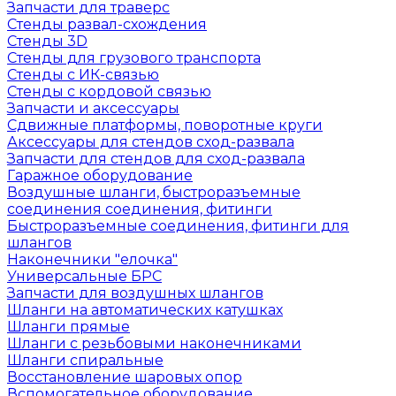
Запчасти для траверс
Стенды развал-схождения
Стенды 3D
Стенды для грузового транспорта
Стенды с ИК-связью
Стенды с кордовой связью
Запчасти и аксессуары
Сдвижные платформы, поворотные круги
Аксессуары для стендов сход-развала
Запчасти для стендов для сход-развала
Гаражное оборудование
Воздушные шланги, быстроразъемные
соединения соединения, фитинги
Быстроразъемные соединения, фитинги для
шлангов
Наконечники "елочка"
Универсальные БРС
Запчасти для воздушных шлангов
Шланги на автоматических катушках
Шланги прямые
Шланги с резьбовыми наконечниками
Шланги спиральные
Восстановление шаровых опор
Вспомогательное оборудование