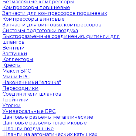
Безмасляные компрессоры
Компрессоры поршневые
Запчасти для компрессоров поршневых
Компрессоры винтовые
Запчасти для винтовых компрессоров
Системы подготовки воздуха
Быстроразъемные соединения, фитинги для
шлангов
Вентили
Заглушки
Коллекторы
Кресты
Макси БРС
Мини БРС
Наконечники "елочка"
Переходники
Соединители шлангов
Тройники
Уголки
Универсальные БРС
Цанговые разъемы металлические
Цанговые разъемы пластиковые
Шланги воздушные
Шланги на автоматических катушках