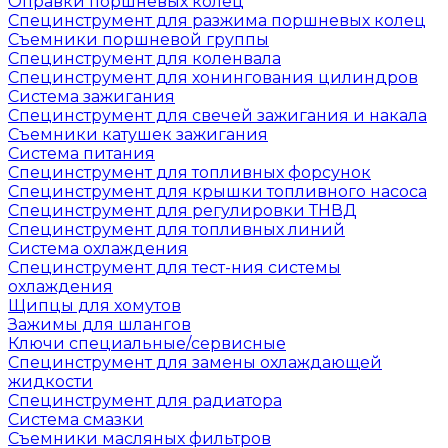
Оправки поршневых колец
Специнструмент для разжима поршневых колец
Съемники поршневой группы
Специнструмент для коленвала
Специнструмент для хонингования цилиндров
Система зажигания
Специнструмент для свечей зажигания и накала
Съемники катушек зажигания
Система питания
Специнструмент для топливных форсунок
Специнструмент для крышки топливного насоса
Специнструмент для регулировки ТНВД
Специнструмент для топливных линий
Система охлаждения
Специнструмент для тест-ния системы
охлаждения
Щипцы для хомутов
Зажимы для шлангов
Ключи специальные/сервисные
Специнструмент для замены охлаждающей
жидкости
Специнструмент для радиатора
Система смазки
Съемники масляных фильтров