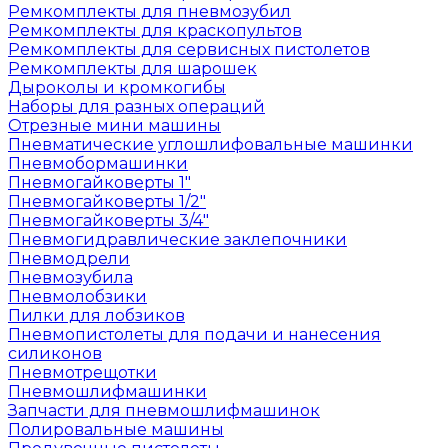
Ремкомплекты для пневмозубил
Ремкомплекты для краскопультов
Ремкомплекты для сервисных пистолетов
Ремкомплекты для шарошек
Дыроколы и кромкогибы
Наборы для разных операций
Отрезные мини машины
Пневматические углошлифовальные машинки
Пневмобормашинки
Пневмогайковерты 1"
Пневмогайковерты 1/2"
Пневмогайковерты 3/4"
Пневмогидравлические заклепочники
Пневмодрели
Пневмозубила
Пневмолобзики
Пилки для лобзиков
Пневмопистолеты для подачи и нанесения
силиконов
Пневмотрещотки
Пневмошлифмашинки
Запчасти для пневмошлифмашинок
Полировальные машины