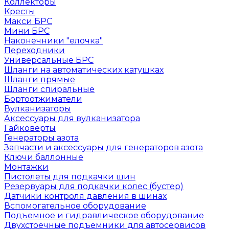
Коллекторы
Кресты
Макси БРС
Мини БРС
Наконечники "елочка"
Переходники
Универсальные БРС
Шланги на автоматических катушках
Шланги прямые
Шланги спиральные
Бортоотжиматели
Вулканизаторы
Аксессуары для вулканизатора
Гайковерты
Генераторы азота
Запчасти и аксессуары для генераторов азота
Ключи баллонные
Монтажки
Пистолеты для подкачки шин
Резервуары для подкачки колес (бустер)
Датчики контроля давления в шинах
Вспомогательное оборудование
Подъемное и гидравлическое оборудование
Двухстоечные подъемники для автосервисов