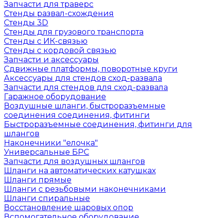
Запчасти для траверс
Стенды развал-схождения
Стенды 3D
Стенды для грузового транспорта
Стенды с ИК-связью
Стенды с кордовой связью
Запчасти и аксессуары
Сдвижные платформы, поворотные круги
Аксессуары для стендов сход-развала
Запчасти для стендов для сход-развала
Гаражное оборудование
Воздушные шланги, быстроразъемные
соединения соединения, фитинги
Быстроразъемные соединения, фитинги для
шлангов
Наконечники "елочка"
Универсальные БРС
Запчасти для воздушных шлангов
Шланги на автоматических катушках
Шланги прямые
Шланги с резьбовыми наконечниками
Шланги спиральные
Восстановление шаровых опор
Вспомогательное оборудование