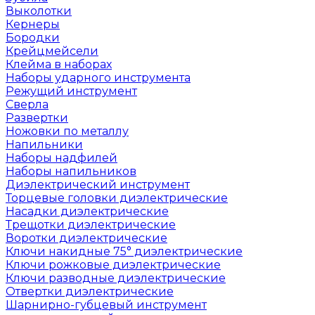
Выколотки
Кернеры
Бородки
Крейцмейсели
Клейма в наборах
Наборы ударного инструмента
Режущий инструмент
Сверла
Развертки
Ножовки по металлу
Напильники
Наборы надфилей
Наборы напильников
Диэлектрический инструмент
Торцевые головки диэлектрические
Насадки диэлектрические
Трещотки диэлектрические
Воротки диэлектрические
Ключи накидные 75° диэлектрические
Ключи рожковые диэлектрические
Ключи разводные диэлектрические
Отвертки диэлектрические
Шарнирно-губцевый инструмент