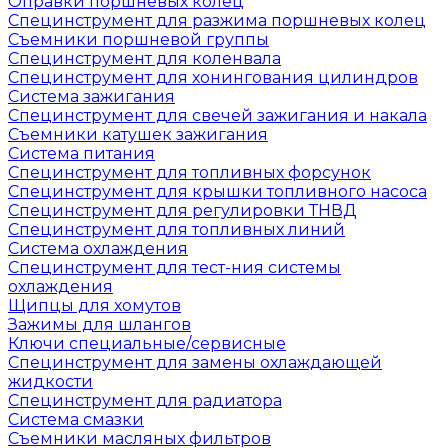
Оправки поршневых колец
Специнструмент для разжима поршневых колец
Съемники поршневой группы
Специнструмент для коленвала
Специнструмент для хонингования цилиндров
Система зажигания
Специнструмент для свечей зажигания и накала
Съемники катушек зажигания
Система питания
Специнструмент для топливных форсунок
Специнструмент для крышки топливного насоса
Специнструмент для регулировки ТНВД
Специнструмент для топливных линий
Система охлаждения
Специнструмент для тест-ния системы
охлаждения
Щипцы для хомутов
Зажимы для шлангов
Ключи специальные/сервисные
Специнструмент для замены охлаждающей
жидкости
Специнструмент для радиатора
Система смазки
Съемники масляных фильтров