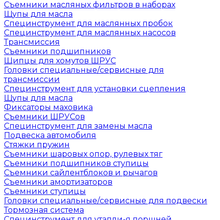
Съемники масляных фильтров в наборах
Щупы для масла
Специнструмент для маслянных пробок
Специнструмент для маслянных насосов
Трансмиссия
Съемники подшипников
Щипцы для хомутов ШРУС
Головки специальные/сервисные для
трансмиссии
Специнструмент для установки сцепления
Щупы для масла
Фиксаторы маховика
Съемники ШРУСов
Специнструмент для замены масла
Подвеска автомобиля
Стяжки пружин
Съемники шаровых опор, рулевых тяг
Съемники подшипников ступицы
Съемники сайлентблоков и рычагов
Съемники амортизаторов
Съемники ступицы
Головки специальные/сервисные для подвески
Тормозная система
Специнструмент для утапли-я поршней