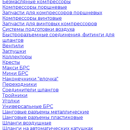
Безмасляные компрессоры
Компрессоры поршневые
Запчасти для компрессоров поршневых
Компрессоры винтовые
Запчасти для винтовых компрессоров
Системы подготовки воздуха
Быстроразъемные соединения, фитинги для
шлангов
Вентили
Заглушки
Коллекторы
Кресты
Макси БРС
Мини БРС
Наконечники "елочка"
Переходники
Соединители шлангов
Тройники
Уголки
Универсальные БРС
Цанговые разъемы металлические
Цанговые разъемы пластиковые
Шланги воздушные
Шланги на автоматических катушках