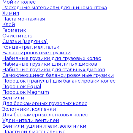
Мойки колес
Расходные материалы для шиномонтажа
Химия
Паста монтажная
Клей
Герметик
Очиститель
Смазки (медянка)
Концентрат, мел, тальк
Балансировочные грузики
Набивные грузики для грузовых колес
Набивные грузики для литых дисков
Набивные грузики для стальных дисков
Самоклеющиеся балансировочные грузики
Порошок (гранулы) для балансировки колес
Порошок Equal
Порошок Magnum
Вентили
Для бескамерных грузовых колес
Золотники, колпачки
Для бескамерных легковых колес
Удлинители вентилей
Вентили, удлинители, золотники
Пластыри диагональные