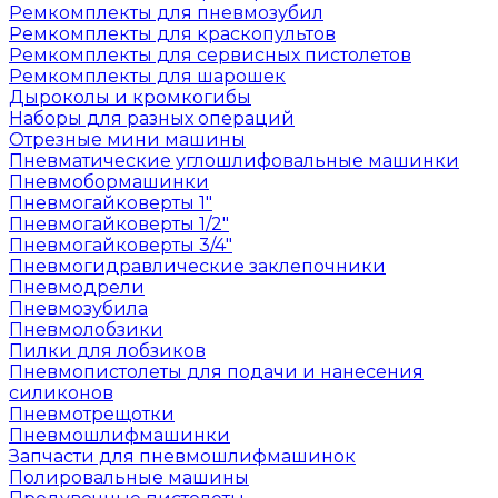
Ремкомплекты для пневмозубил
Ремкомплекты для краскопультов
Ремкомплекты для сервисных пистолетов
Ремкомплекты для шарошек
Дыроколы и кромкогибы
Наборы для разных операций
Отрезные мини машины
Пневматические углошлифовальные машинки
Пневмобормашинки
Пневмогайковерты 1"
Пневмогайковерты 1/2"
Пневмогайковерты 3/4"
Пневмогидравлические заклепочники
Пневмодрели
Пневмозубила
Пневмолобзики
Пилки для лобзиков
Пневмопистолеты для подачи и нанесения
силиконов
Пневмотрещотки
Пневмошлифмашинки
Запчасти для пневмошлифмашинок
Полировальные машины