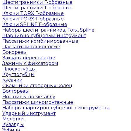
Шестигранники Г-образные
Шестигранники Т-образные
Ключи TORX Г-образные
Ключи TORX Т-образные
Ключи SPLINE Г-образные
Наборы шестигранников, Torx, Spline
Шарнирно-губцевый инструмент
Пассатижи комбинированные
Пассатижи тонконосые
Бокорезы
Захваты переставные
Зажимы с фиксатором
Плоскогубцы
Круглогубцы
Кусачки
Съемники стопорных колец
Болторезы
Ножницы по металлу
Пассатижи шиномонтажные
Наборы шарнирно-губцевого инструмента
Ударный инструмент
Молотки
Кувалды
Зубила