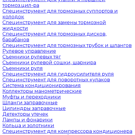
тормоз.цил-ра
Специнструмент для тормозных суппортов и
колодок
Специнструмент для замены тормозной
жидкости
Специнструмент для тормозных дисков,
барабанов
Специнструмент для тормозных трубок и шлангов
Рулевое управление
Съемники рулевых тяг
Съемники рулевой сошки, шарнира
Съемники руля
Специнструмент для гидроусилителя руля
Специнструмент для поворотных кулаков
Система кондиционирования
Коллекторы манометрические
Муфты и переходники
Шланги заправочные
Цилиндры заправочные
Детекторы утечек
Лампы и фонарики
Кольца и золотники
Специнструмент для компрессора кондиционера