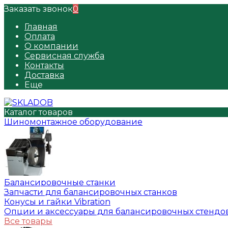
Заказать звонок
0
Главная
Оплата
О компании
Сервисная служба
Контакты
Доставка
Еще
Каталог товаров
Шиномонтажное оборудование
Балансировочные станки
Запчасти для балансировочных станков
Конусы и гайки Vibration
Опции и аксессуары для балансировочных стендо
Все товары