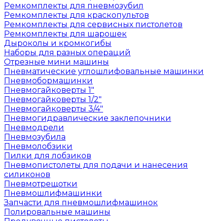
Ремкомплекты для пневмозубил
Ремкомплекты для краскопультов
Ремкомплекты для сервисных пистолетов
Ремкомплекты для шарошек
Дыроколы и кромкогибы
Наборы для разных операций
Отрезные мини машины
Пневматические углошлифовальные машинки
Пневмобормашинки
Пневмогайковерты 1"
Пневмогайковерты 1/2"
Пневмогайковерты 3/4"
Пневмогидравлические заклепочники
Пневмодрели
Пневмозубила
Пневмолобзики
Пилки для лобзиков
Пневмопистолеты для подачи и нанесения
силиконов
Пневмотрещотки
Пневмошлифмашинки
Запчасти для пневмошлифмашинок
Полировальные машины