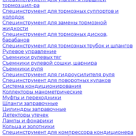
тормоз.цил-ра
Специнструмент для тормозных суппортов и
колодок
Специнструмент для замены тормозной
жидкости
Специнструмент для тормозных дисков,
барабанов
Специнструмент для тормозных трубок и шлангов
Рулевое управление
Съемники рулевых тяг
Съемники рулевой сошки, шарнира
Съемники руля
Специнструмент для гидроусилителя руля
Специнструмент для поворотных кулаков
Система кондиционирования
Коллекторы манометрические
Муфты и переходники
Шланги заправочные
Цилиндры заправочные
Детекторы утечек
Лампы и фонарики
Кольца и золотники
Специнструмент для компрессора кондиционера