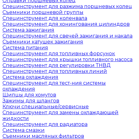
Оправки поршневых колец
Специнструмент для разжима поршневых колец
Съемники поршневой группы
Специнструмент для коленвала
Специнструмент для хонингования цилиндров
Система зажигания
Специнструмент для свечей зажигания и накала
Съемники катушек зажигания
Система питания
Специнструмент для топливных форсунок
Специнструмент для крышки топливного насоса
Специнструмент для регулировки ТНВД
Специнструмент для топливных линий
Система охлаждения
Специнструмент для тест-ния системы
охлаждения
Щипцы для хомутов
Зажимы для шлангов
Ключи специальные/сервисные
Специнструмент для замены охлаждающей
жидкости
Специнструмент для радиатора
Система смазки
Съемники масляных фильтров