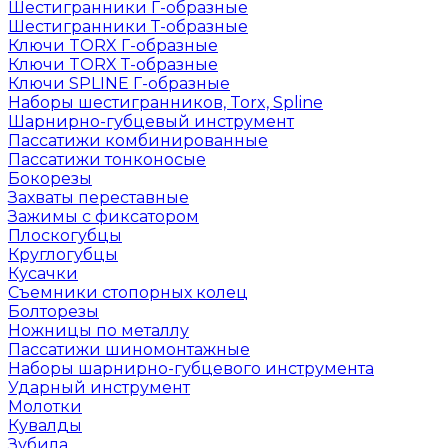
Шестигранники Г-образные
Шестигранники Т-образные
Ключи TORX Г-образные
Ключи TORX Т-образные
Ключи SPLINE Г-образные
Наборы шестигранников, Torx, Spline
Шарнирно-губцевый инструмент
Пассатижи комбинированные
Пассатижи тонконосые
Бокорезы
Захваты переставные
Зажимы с фиксатором
Плоскогубцы
Круглогубцы
Кусачки
Съемники стопорных колец
Болторезы
Ножницы по металлу
Пассатижи шиномонтажные
Наборы шарнирно-губцевого инструмента
Ударный инструмент
Молотки
Кувалды
Зубила