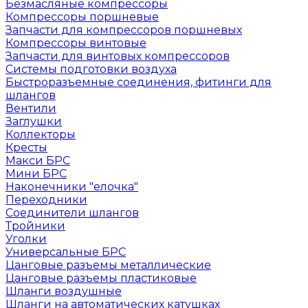
Безмасляные компрессоры
Компрессоры поршневые
Запчасти для компрессоров поршневых
Компрессоры винтовые
Запчасти для винтовых компрессоров
Системы подготовки воздуха
Быстроразъемные соединения, фитинги для
шлангов
Вентили
Заглушки
Коллекторы
Кресты
Макси БРС
Мини БРС
Наконечники "елочка"
Переходники
Соединители шлангов
Тройники
Уголки
Универсальные БРС
Цанговые разъемы металлические
Цанговые разъемы пластиковые
Шланги воздушные
Шланги на автоматических катушках