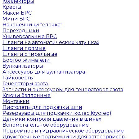
Коллекторы
Кресты
Макси БРС
Мини БРС
Наконечники "елочка"
Переходники
Универсальные БРС
Шланги на автоматических катушках
Шланги прямые
Шланги спиральные
Бортоотжиматели
Вулканизаторы
Аксессуары для вулканизатора
Гайковерты
Генераторы азота
Запчасти и аксессуары для генераторов азота
Ключи баллонные
Монтажки
Пистолеты для подкачки шин
Резервуары для подкачки колес (бустер)
Датчики контроля давления в шинах
Вспомогательное оборудование
Подъемное и гидравлическое оборудование
Двухстоечные подъемники для автосервисов