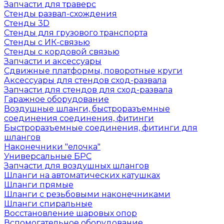
Запчасти для траверс
Стенды развал-схождения
Стенды 3D
Стенды для грузового транспорта
Стенды с ИК-связью
Стенды с кордовой связью
Запчасти и аксессуары
Сдвижные платформы, поворотные круги
Аксессуары для стендов сход-развала
Запчасти для стендов для сход-развала
Гаражное оборудование
Воздушные шланги, быстроразъемные
соединения соединения, фитинги
Быстроразъемные соединения, фитинги для
шлангов
Наконечники "елочка"
Универсальные БРС
Запчасти для воздушных шлангов
Шланги на автоматических катушках
Шланги прямые
Шланги с резьбовыми наконечниками
Шланги спиральные
Восстановление шаровых опор
Вспомогательное оборудование