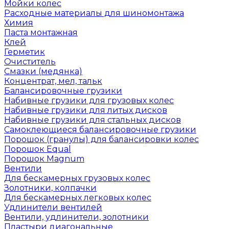
Мойки колес
Расходные материалы для шиномонтажа
Химия
Паста монтажная
Клей
Герметик
Очиститель
Смазки (медянка)
Концентрат, мел, тальк
Балансировочные грузики
Набивные грузики для грузовых колес
Набивные грузики для литых дисков
Набивные грузики для стальных дисков
Самоклеющиеся балансировочные грузики
Порошок (гранулы) для балансировки колес
Порошок Equal
Порошок Magnum
Вентили
Для бескамерных грузовых колес
Золотники, колпачки
Для бескамерных легковых колес
Удлинители вентилей
Вентили, удлинители, золотники
Пластыри диагональные