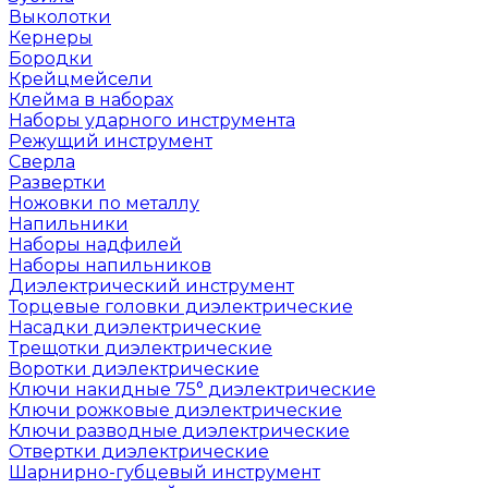
Выколотки
Кернеры
Бородки
Крейцмейсели
Клейма в наборах
Наборы ударного инструмента
Режущий инструмент
Сверла
Развертки
Ножовки по металлу
Напильники
Наборы надфилей
Наборы напильников
Диэлектрический инструмент
Торцевые головки диэлектрические
Насадки диэлектрические
Трещотки диэлектрические
Воротки диэлектрические
Ключи накидные 75° диэлектрические
Ключи рожковые диэлектрические
Ключи разводные диэлектрические
Отвертки диэлектрические
Шарнирно-губцевый инструмент