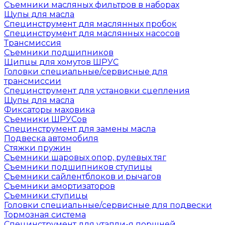
Съемники масляных фильтров в наборах
Щупы для масла
Специнструмент для маслянных пробок
Специнструмент для маслянных насосов
Трансмиссия
Съемники подшипников
Щипцы для хомутов ШРУС
Головки специальные/сервисные для
трансмиссии
Специнструмент для установки сцепления
Щупы для масла
Фиксаторы маховика
Съемники ШРУСов
Специнструмент для замены масла
Подвеска автомобиля
Стяжки пружин
Съемники шаровых опор, рулевых тяг
Съемники подшипников ступицы
Съемники сайлентблоков и рычагов
Съемники амортизаторов
Съемники ступицы
Головки специальные/сервисные для подвески
Тормозная система
Специнструмент для утапли-я поршней