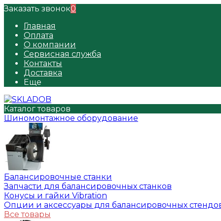
Заказать звонок
0
Главная
Оплата
О компании
Сервисная служба
Контакты
Доставка
Еще
Каталог товаров
Шиномонтажное оборудование
Балансировочные станки
Запчасти для балансировочных станков
Конусы и гайки Vibration
Опции и аксессуары для балансировочных стендо
Все товары