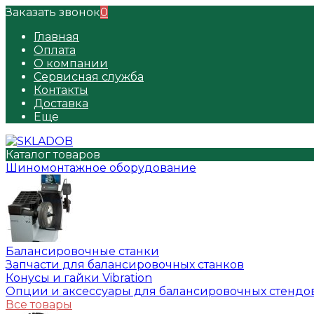
Заказать звонок
0
Главная
Оплата
О компании
Сервисная служба
Контакты
Доставка
Еще
Каталог товаров
Шиномонтажное оборудование
Балансировочные станки
Запчасти для балансировочных станков
Конусы и гайки Vibration
Опции и аксессуары для балансировочных стендо
Все товары