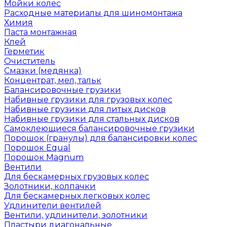
Мойки колес
Расходные материалы для шиномонтажа
Химия
Паста монтажная
Клей
Герметик
Очиститель
Смазки (медянка)
Концентрат, мел, тальк
Балансировочные грузики
Набивные грузики для грузовых колес
Набивные грузики для литых дисков
Набивные грузики для стальных дисков
Самоклеющиеся балансировочные грузики
Порошок (гранулы) для балансировки колес
Порошок Equal
Порошок Magnum
Вентили
Для бескамерных грузовых колес
Золотники, колпачки
Для бескамерных легковых колес
Удлинители вентилей
Вентили, удлинители, золотники
Пластыри диагональные