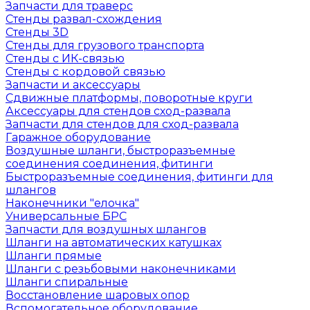
Запчасти для траверс
Стенды развал-схождения
Стенды 3D
Стенды для грузового транспорта
Стенды с ИК-связью
Стенды с кордовой связью
Запчасти и аксессуары
Сдвижные платформы, поворотные круги
Аксессуары для стендов сход-развала
Запчасти для стендов для сход-развала
Гаражное оборудование
Воздушные шланги, быстроразъемные
соединения соединения, фитинги
Быстроразъемные соединения, фитинги для
шлангов
Наконечники "елочка"
Универсальные БРС
Запчасти для воздушных шлангов
Шланги на автоматических катушках
Шланги прямые
Шланги с резьбовыми наконечниками
Шланги спиральные
Восстановление шаровых опор
Вспомогательное оборудование