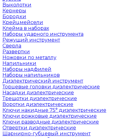
Выколотки
Кернеры
Бородки
Крейцмейсели
Клейма в наборах
Наборы ударного инструмента
Режущий инструмент
Сверла
Развертки
Ножовки по металлу
Напильники
Наборы надфилей
Наборы напильников
Диэлектрический инструмент
Торцевые головки диэлектрические
Насадки диэлектрические
Трещотки диэлектрические
Воротки диэлектрические
Ключи накидные 75° диэлектрические
Ключи рожковые диэлектрические
Ключи разводные диэлектрические
Отвертки диэлектрические
Шарнирно-губцевый инструмент