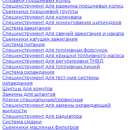
Оправки поршневых колец
Специнструмент для разжима поршневых колец
Съемники поршневой группы
Специнструмент для коленвала
Специнструмент для хонингования цилиндров
Система зажигания
Специнструмент для свечей зажигания и накала
Съемники катушек зажигания
Система питания
Специнструмент для топливных форсунок
Специнструмент для крышки топливного насоса
Специнструмент для регулировки ТНВД
Специнструмент для топливных линий
Система охлаждения
Специнструмент для тест-ния системы
охлаждения
Щипцы для хомутов
Зажимы для шлангов
Ключи специальные/сервисные
Специнструмент для замены охлаждающей
жидкости
Специнструмент для радиатора
Система смазки
Съемники масляных фильтров