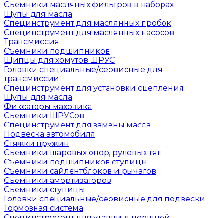
Съемники масляных фильтров в наборах
Щупы для масла
Специнструмент для маслянных пробок
Специнструмент для маслянных насосов
Трансмиссия
Съемники подшипников
Щипцы для хомутов ШРУС
Головки специальные/сервисные для
трансмиссии
Специнструмент для установки сцепления
Щупы для масла
Фиксаторы маховика
Съемники ШРУСов
Специнструмент для замены масла
Подвеска автомобиля
Стяжки пружин
Съемники шаровых опор, рулевых тяг
Съемники подшипников ступицы
Съемники сайлентблоков и рычагов
Съемники амортизаторов
Съемники ступицы
Головки специальные/сервисные для подвески
Тормозная система
Специнструмент для утапли-я поршней