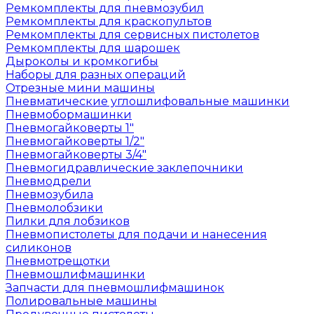
Ремкомплекты для пневмозубил
Ремкомплекты для краскопультов
Ремкомплекты для сервисных пистолетов
Ремкомплекты для шарошек
Дыроколы и кромкогибы
Наборы для разных операций
Отрезные мини машины
Пневматические углошлифовальные машинки
Пневмобормашинки
Пневмогайковерты 1"
Пневмогайковерты 1/2"
Пневмогайковерты 3/4"
Пневмогидравлические заклепочники
Пневмодрели
Пневмозубила
Пневмолобзики
Пилки для лобзиков
Пневмопистолеты для подачи и нанесения
силиконов
Пневмотрещотки
Пневмошлифмашинки
Запчасти для пневмошлифмашинок
Полировальные машины