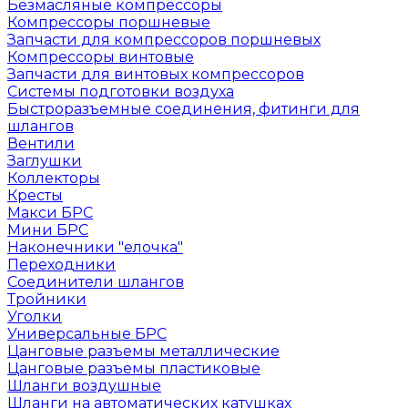
Безмасляные компрессоры
Компрессоры поршневые
Запчасти для компрессоров поршневых
Компрессоры винтовые
Запчасти для винтовых компрессоров
Системы подготовки воздуха
Быстроразъемные соединения, фитинги для
шлангов
Вентили
Заглушки
Коллекторы
Кресты
Макси БРС
Мини БРС
Наконечники "елочка"
Переходники
Соединители шлангов
Тройники
Уголки
Универсальные БРС
Цанговые разъемы металлические
Цанговые разъемы пластиковые
Шланги воздушные
Шланги на автоматических катушках