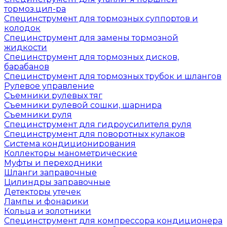
тормоз.цил-ра
Специнструмент для тормозных суппортов и
колодок
Специнструмент для замены тормозной
жидкости
Специнструмент для тормозных дисков,
барабанов
Специнструмент для тормозных трубок и шлангов
Рулевое управление
Съемники рулевых тяг
Съемники рулевой сошки, шарнира
Съемники руля
Специнструмент для гидроусилителя руля
Специнструмент для поворотных кулаков
Система кондиционирования
Коллекторы манометрические
Муфты и переходники
Шланги заправочные
Цилиндры заправочные
Детекторы утечек
Лампы и фонарики
Кольца и золотники
Специнструмент для компрессора кондиционера