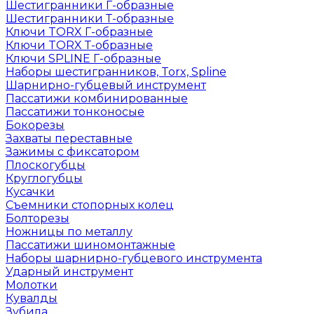
Шестигранники Г-образные
Шестигранники Т-образные
Ключи TORX Г-образные
Ключи TORX Т-образные
Ключи SPLINE Г-образные
Наборы шестигранников, Torx, Spline
Шарнирно-губцевый инструмент
Пассатижи комбинированные
Пассатижи тонконосые
Бокорезы
Захваты переставные
Зажимы с фиксатором
Плоскогубцы
Круглогубцы
Кусачки
Съемники стопорных колец
Болторезы
Ножницы по металлу
Пассатижи шиномонтажные
Наборы шарнирно-губцевого инструмента
Ударный инструмент
Молотки
Кувалды
Зубила