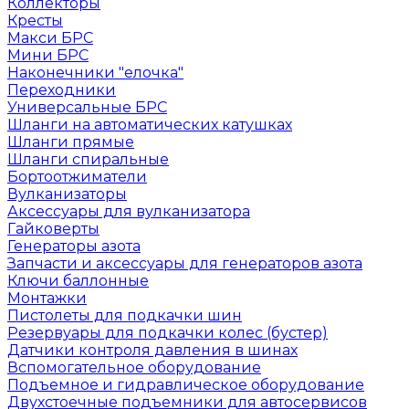
Коллекторы
Кресты
Макси БРС
Мини БРС
Наконечники "елочка"
Переходники
Универсальные БРС
Шланги на автоматических катушках
Шланги прямые
Шланги спиральные
Бортоотжиматели
Вулканизаторы
Аксессуары для вулканизатора
Гайковерты
Генераторы азота
Запчасти и аксессуары для генераторов азота
Ключи баллонные
Монтажки
Пистолеты для подкачки шин
Резервуары для подкачки колес (бустер)
Датчики контроля давления в шинах
Вспомогательное оборудование
Подъемное и гидравлическое оборудование
Двухстоечные подъемники для автосервисов