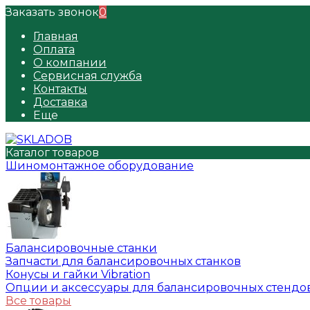
Заказать звонок
0
Главная
Оплата
О компании
Сервисная служба
Контакты
Доставка
Еще
Каталог товаров
Шиномонтажное оборудование
Балансировочные станки
Запчасти для балансировочных станков
Конусы и гайки Vibration
Опции и аксессуары для балансировочных стендо
Все товары