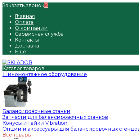
Заказать звонок
0
Главная
Оплата
О компании
Сервисная служба
Контакты
Доставка
Еще
Каталог товаров
Шиномонтажное оборудование
Балансировочные станки
Запчасти для балансировочных станков
Конусы и гайки Vibration
Опции и аксессуары для балансировочных стендо
Все товары