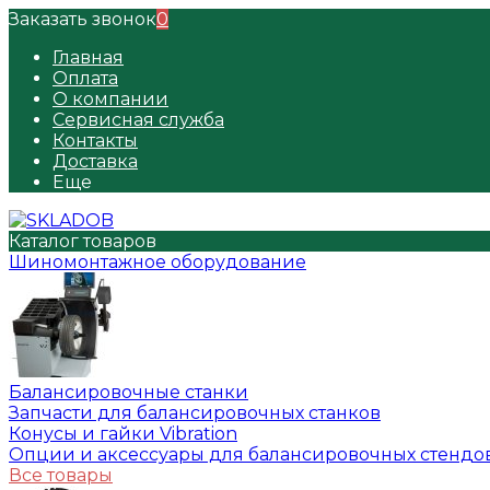
Заказать звонок
0
Главная
Оплата
О компании
Сервисная служба
Контакты
Доставка
Еще
Каталог товаров
Шиномонтажное оборудование
Балансировочные станки
Запчасти для балансировочных станков
Конусы и гайки Vibration
Опции и аксессуары для балансировочных стендо
Все товары